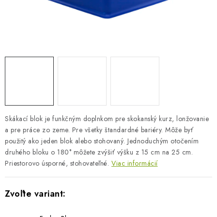
BLOG
KONTAKTY
PREDAJŇA
ZNAČKY
Obchodné podmienky
Dodacie podmienky
Skákací blok je funkčným doplnkom pre skokanský kurz, lonžovanie
Podmienky ochrany osobných údajov
Napíšte nám
a pre práce zo zeme. Pre všetky štandardné bariéry. Môže byť
použitý ako jeden blok alebo stohovaný. Jednoduchým otočením
druhého bloku o 180° môžete zvýšiť výšku z 15 cm na 25 cm.
Priestorovo úsporné, stohovateľné.
Viac informácií