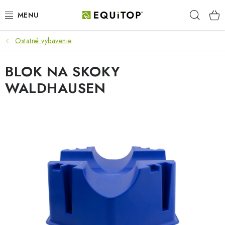
Prejsť
Hľad
na
obsah
Ostatné vybavenie
JAZDEC
BLOK NA SKOKY
KÔŇ
WALDHAUSEN
PONY
STAJŇA
PES
DARČEKOVÉ POUKAZY
VÝHODNE