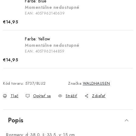
Farba: Blue
Momentálne nedostupné
EAN:
4057962140639
€14,95
Farba: Yellow
Momentálne nedostupné
EAN:
4057962144859
€14,95
Kód tovaru:
5737/BLU2
Značka:
WALDHAUSEN
Tlač
Opýtať sa
Strážiť
Zdieľať
Popis
Rozmery: d: 38,0, š: 33,5, v: 15 cm