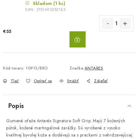
Skladom
(1 ks)
EAN:
3701493252163
€55
DO
KOŠÍKA
Kód tovaru:
10913/BRO
Značka:
ANTARES
Tlač
Opýtať sa
Strážiť
Zdieľať
Popis
Gumené oťaže Antarés Signature Soft Grip. Majú 7 kožených
pútok, kožené martingalové zarážky. Sú vyrobené z vysoko
kvalitnej byvolej kože a dodávajú sa s prackami z nehrdzavejúcej