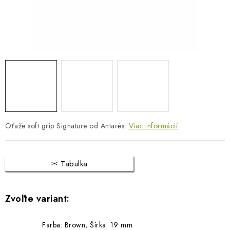
BLOG
KONTAKTY
PREDAJŇA
ZNAČKY
Obchodné podmienky
Dodacie podmienky
Oťaže soft grip Signature od Antarés.
Podmienky ochrany osobných údajov
Viac informácií
Napíšte nám
Tabulka
Farba: Brown, Šírka: 19 mm