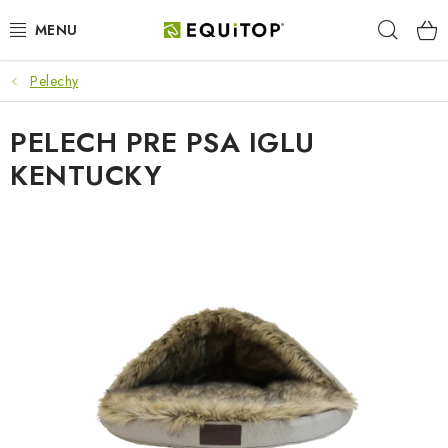
Prejsť
Hľad
na
obsah
Pelechy
JAZDEC
PELECH PRE PSA IGLU
KÔŇ
KENTUCKY
PONY
STAJŇA
PES
DARČEKOVÉ POUKAZY
VÝHODNE