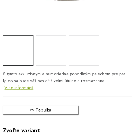
BLOG
KONTAKTY
PREDAJŇA
ZNAČKY
Obchodné podmienky
Dodacie podmienky
S týmto exkluzívnym a mimoriadne pohodlným pelechom pre psa
Podmienky ochrany osobných údajov
Napíšte nám
Igloo sa bude váš pes cítiť veľmi útulne a rozmaznane.
Viac informácií
Tabulka