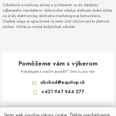
Odoslaním e-mailovej adresy a prihlásením sa do databázy
odberateľov newsletterov dobrovoľne udeľuje dotknutá osoba súhlas
na účely elektronickej obchodno-marketingovej komunikácie.
Osobné údaje sú spracúvané na tento účel výlučne počas platnosti
súhlasu. Súhlas je možné kedykoľvek odvolať.
Pomôžeme vám s výberom
Potrebujete s niečím poradiť? Sme tu pre vás!
obchod
@
equitop.sk
+421 947 944 277
Tento web používa súbory cookie. Ďalším prechádzaním