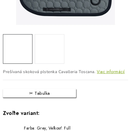
BLOG
KONTAKTY
PREDAJŇA
ZNAČKY
Obchodné podmienky
Dodacie podmienky
Podmienky ochrany osobných údajov
Napíšte nám
Viac informácií
Prešívaná skoková plstenka Cavalleria Toscana.
Tabulka
Farba: Grey, Veľkosť: Full