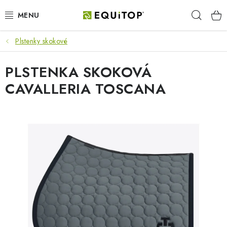
Prejsť
Hľad
na
obsah
Plstenky skokové
JAZDEC
PLSTENKA SKOKOVÁ
KÔŇ
CAVALLERIA TOSCANA
PONY
STAJŇA
PES
DARČEKOVÉ POUKAZY
VÝHODNE