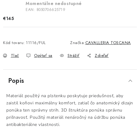
Momentálne nedostupné
EAN:
8050706625719
€145
Kód tovaru:
11116/FUL
Značka:
CAVALLERIA TOSCANA
Tlač
Opýtať sa
Strážiť
Zdieľať
Popis
Materiál použitý na plstenku poskytuje priedušnosť, aby
zaistil koňovi maximálny komfort, zatiaľ čo anatomický dizajn
ponúka ten správny strih. 3D štruktúra ponúka správnu
priľnavosť. Použitý materiál nenáročný na údržbu ponúka
antibakteriálne vlastnosti.