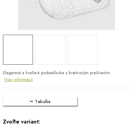
BLOG
KONTAKTY
PREDAJŇA
ZNAČKY
Obchodné podmienky
Dodacie podmienky
Elegantná a kvalitná podsedlovka s kvetinovým prešívaním.
Podmienky ochrany osobných údajov
Napíšte nám
Viac informácií
Tabulka