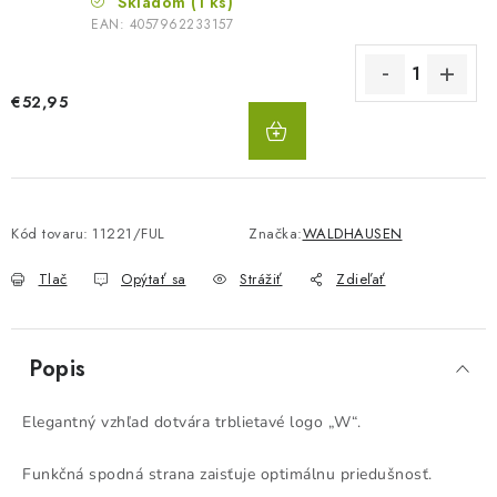
Skladom
(1 ks)
EAN:
4057962233157
€52,95
DO
KOŠÍKA
Kód tovaru:
11221/FUL
Značka:
WALDHAUSEN
Tlač
Opýtať sa
Strážiť
Zdieľať
Popis
Elegantný vzhľad dotvára trblietavé logo „W“.
Funkčná spodná strana zaisťuje optimálnu priedušnosť.