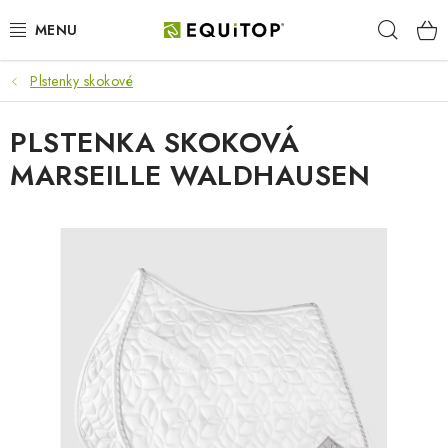
Prejsť
Hľad
na
obsah
Plstenky skokové
JAZDEC
PLSTENKA SKOKOVÁ
KÔŇ
MARSEILLE WALDHAUSEN
PONY
STAJŇA
PES
DARČEKOVÉ POUKAZY
VÝHODNE