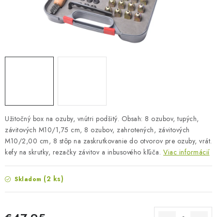
BLOG
KONTAKTY
PREDAJŇA
ZNAČKY
Obchodné podmienky
Dodacie podmienky
Užitočný box na ozuby, vnútri podšitý. Obsah: 8 ozubov, tupých,
Podmienky ochrany osobných údajov
Napíšte nám
závitových M10/1,75 cm, 8 ozubov, zahrotených, závitových
M10/2,00 cm, 8 stôp na zaskrutkovanie do otvorov pre ozuby, vrát.
kefy na skrutky, rezačky závitov a inbusového kľúča.
Viac informácií
(2 ks)
Skladom