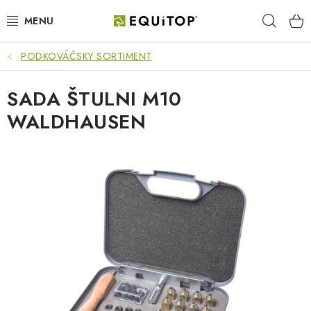
Prejsť
Hľad
na
obsah
PODKOVÁČSKY SORTIMENT
JAZDEC
SADA ŠTULNI M10
KÔŇ
WALDHAUSEN
PONY
STAJŇA
PES
DARČEKOVÉ POUKAZY
VÝHODNE