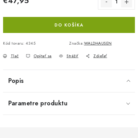
€47,95
Jednotková cena:
DO KOŠÍKA
Kód tovaru:
4345
Značka:
WALDHAUSEN
Tlač
Opýtať sa
Strážiť
Zdieľať
Popis
Parametre produktu