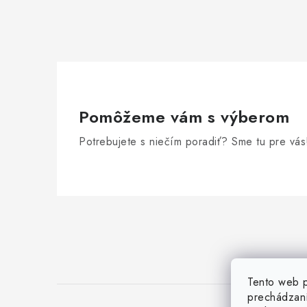
Pomôžeme vám s výberom
Potrebujete s niečím poradiť? Sme tu pre vás
Z
á
p
ä
Tento web p
prechádzaní