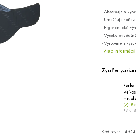
- Absorbuje a vyro
- Umožňuje koňovi
- Ergonomické výh
- Vysoko prieduš
- Vyrobené z vyso
Viac informácií
Farba:
Veľkosť
Hrúbk
S
EAN:
Kód tovaru:
4624