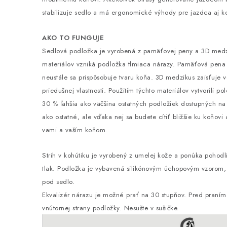
stabilizuje sedlo a má ergonomické výhody pre jazdca aj k
AKO TO FUNGUJE
Sedlová podložka je vyrobená z pamäťovej peny a 3D medz
materiálov vzniká podložka tlmiaca nárazy. Pamäťová pena 
neustále sa prispôsobuje tvaru koňa. 3D medzikus zaisťuje v
priedušnej vlastnosti. Použitím týchto materiálov vytvorili p
30 % ľahšia ako väčšina ostatných podložiek dostupných na 
ako ostatné, ale vďaka nej sa budete cítiť bližšie ku koňov
vami a vaším koňom.
Strih v kohútiku je vyrobený z umelej kože a ponúka pohodl
tlak. Podložka je vybavená silikónovým úchopovým vzorom, k
pod sedlo.
Ekvalizér nárazu je možné prať na 30 stupňov. Pred praní
vnútornej strany podložky. Nesušte v sušičke.