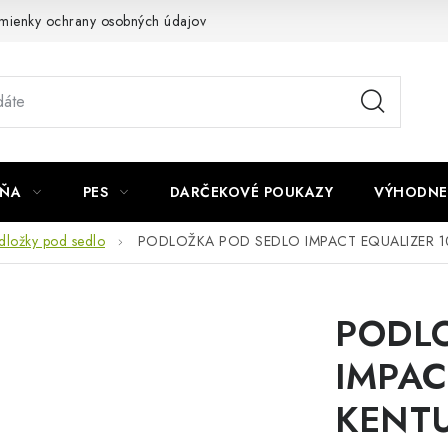
mienky ochrany osobných údajov
Napíšte nám
JŇA
PES
DARČEKOVÉ POUKAZY
VÝHODNE
dložky pod sedlo
PODLOŽKA POD SEDLO IMPACT EQUALIZER 
PODL
IMPAC
KENT