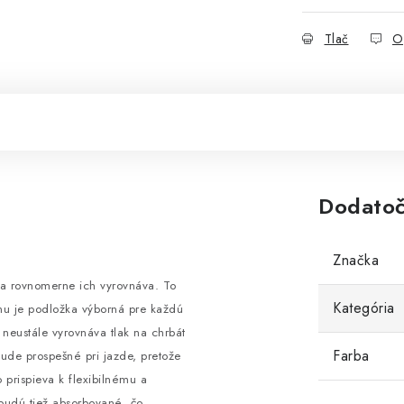
Tlač
O
Dodatoč
Značka
y a rovnomerne ich vyrovnáva. To
Kategória
omu je podložka výborná pre každú
 neustále vyrovnáva tlak na chrbát
Farba
ude prospešné pri jazde, pretože
prispieva k flexibilnému a
udú tiež absorbované, čo