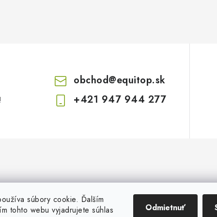
obchod
@
equitop.sk
+421 947 944 277
!
oužíva súbory cookie. Ďalším
Odmietnuť
m tohto webu vyjadrujete súhlas