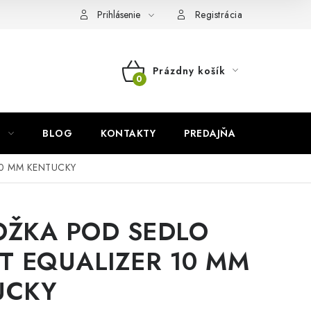
Prihlásenie
Registrácia
Prázdny košík
NÁKUPNÝ
KOŠÍK
BLOG
KONTAKTY
PREDAJŇA
ZNAČKY
10 MM KENTUCKY
OŽKA POD SEDLO
T EQUALIZER 10 MM
UCKY