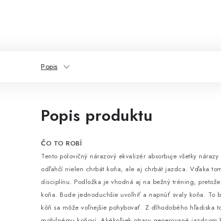
Popis
Popis produktu
ČO TO ROBÍ
Tento polovičný nárazový ekvalizér absorbuje všetky náraz
odľahčí nielen chrbát koňa, ale aj chrbát jazdca. Vďaka t
disciplínu. Podložka je vhodná aj na bežný tréning, pretože
koňa. Bude jednoduchšie uvoľniť a napnúť svaly koňa. To b
kôň sa môže voľnejšie pohybovať. Z dlhodobého hľadiska to 
mobilnému koňovi. Akékoľvek otrasy generované jazdcom b