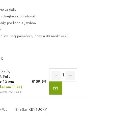
vnáva tlaky
 voľnejšie sa pohybovať
ody pre kone a jazdcov
né
ko kvalitnej pamäťovej peny a 3D medzikusu
 Black,
: Full,
€159,99
a: 10 mm
DO
kladom
(1 ks)
KOŠÍKA
5407007539444
/FUL
Značka:
KENTUCKY