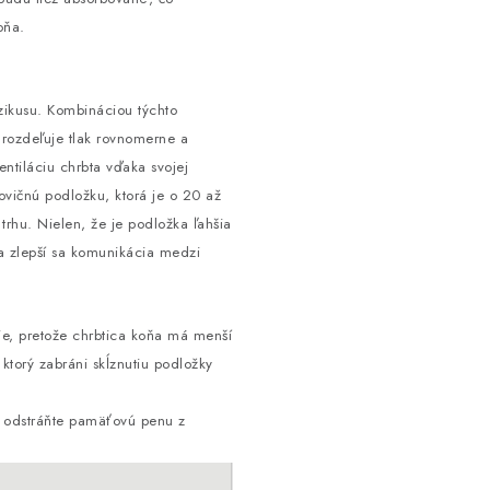
oňa.
ikusu. Kombináciou týchto
rozdeľuje tlak rovnomerne a
entiláciu chrbta vďaka svojej
olovičnú podložku, ktorá je o 20 až
trhu. Nielen, že je podložka ľahšia
i a zlepší sa komunikácia medzi
ie, pretože chrbtica koňa má menší
torý zabráni skĺznutiu podložky
m odstráňte pamäťovú penu z