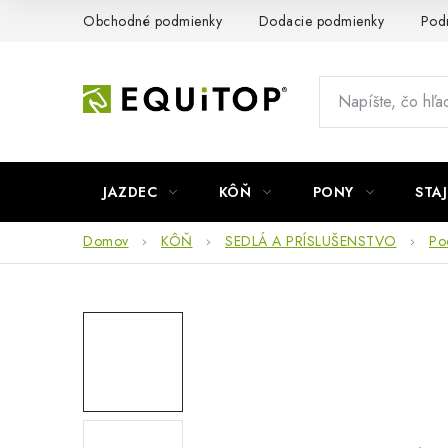
Prejsť
Obchodné podmienky
Dodacie podmienky
Pod
na
obsah
JAZDEC
KÔŇ
PONY
STA
Domov
KÔŇ
SEDLÁ A PRÍSLUŠENSTVO
Po