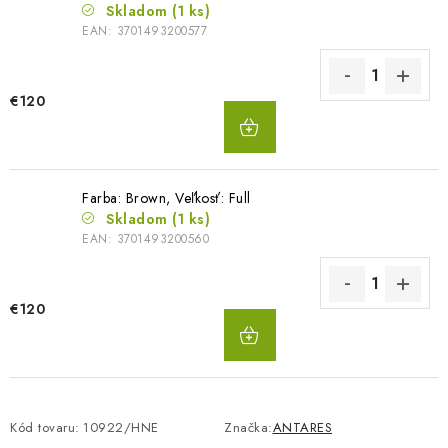
Skladom
(1 ks)
EAN:
3701493200577
€120
DO
KOŠÍKA
Farba: Brown, Veľkosť: Full
Skladom
(1 ks)
EAN:
3701493200560
€120
DO
KOŠÍKA
Kód tovaru:
10922/HNE
Značka:
ANTARES