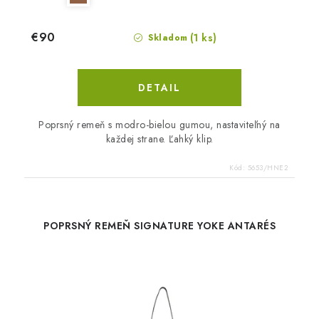
€90
(1 ks)
Skladom
DETAIL
Poprsný remeň s modro-bielou gumou, nastaviteľný na
každej strane. Ľahký klip.
Kód:
5653/HNE2
POPRSNÝ REMEŇ SIGNATURE YOKE ANTARÉS