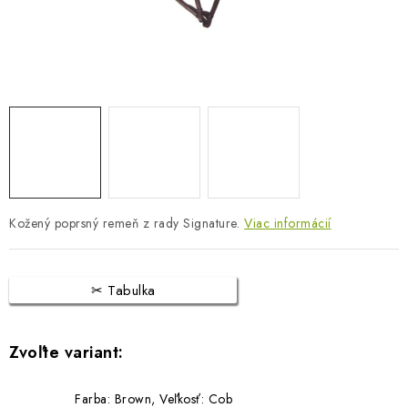
BLOG
KONTAKTY
PREDAJŇA
ZNAČKY
Obchodné podmienky
Dodacie podmienky
Kožený poprsný remeň z rady Signature.
Podmienky ochrany osobných údajov
Viac informácií
Napíšte nám
Tabulka
Farba: Brown, Veľkosť: Cob