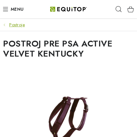
Prejsť
Hľad
na
obsah
Postroje
JAZDEC
POSTROJ PRE PSA ACTIVE
KÔŇ
VELVET KENTUCKY
PONY
STAJŇA
PES
DARČEKOVÉ POUKAZY
VÝHODNE