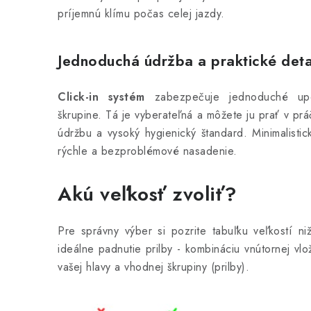
príjemnú klímu počas celej jazdy.
Jednoduchá údržba a praktické deta
Click-in systém
zabezpečuje jednoduché upe
škrupine. Tá je vyberateľná a môžete ju prať v p
údržbu a vysoký hygienický štandard. Minimalistic
rýchle a bezproblémové nasadenie.
Akú veľkosť zvoliť?
Pre správny výber si pozrite tabuľku veľkostí n
ideálne padnutie prilby - kombináciu vnútornej v
vašej hlavy a vhodnej škrupiny (prilby).