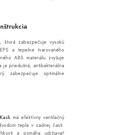
nštrukcia
u, ktorá zabezpečuje vysokú
EPS a tepelne tvarovaného
lného ABS materiálu zvyšuje
 je priedušná, antibakteriálna
rý zabezpečuje optimálne
 Kask
má efektívny ventilačný
vodom tepla v zadnej časti.
lhkosti a pomáha udržiavať