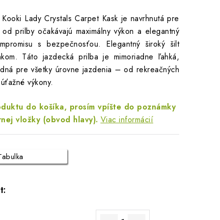
 Kooki Lady Crystals Carpet Kask je navrhnutá pre
é od prilby očakávajú maximálny výkon a elegantný
mpromisu s bezpečnosťou. Elegantný široký šilt
nkom. Táto jazdecká prilba je mimoriadne ľahká,
dná pre všetky úrovne jazdenia – od rekreačných
súťažné výkony.
oduktu do košíka, prosím vpíšte do poznámky
nej vložky (obvod hlavy).
Viac informácií
Tabulka