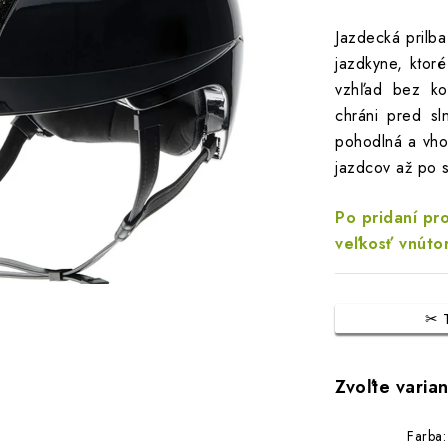
Jazdecká prilba
jazdkyne, ktor
vzhľad bez ko
chráni pred sl
pohodlná a vho
jazdcov až po 
Po pridaní pr
veľkosť vnútor
Farba: