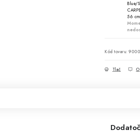
Blue/
CARPET
56 c
Mome
nedo
Kód tovaru:
9000
Tlač
O
Dodatoč