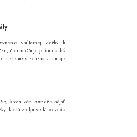
ily
vnenie vnútornej vložky k
ráčke, čo umožňuje jednoduchú
ké riešenie s kolíkmi zaručuje
ižšie, ktorá vám pomôže nájsť
ložky, ktorá zodpovedá obvodu