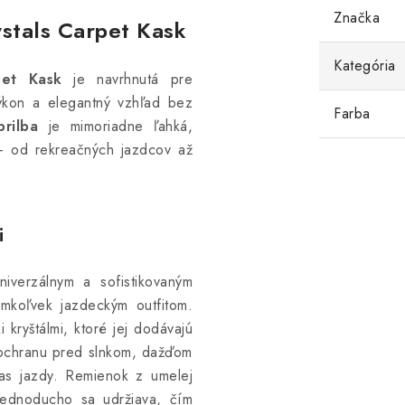
Značka
ystals Carpet Kask
Kategória
pet Kask
je navrhnutá pre
výkon a elegantný vzhľad bez
Farba
rilba
je mimoriadne ľahká,
– od rekreačných jazdcov až
i
iverzálnym a sofistikovaným
mkoľvek jazdeckým outfitom.
kryštálmi, ktoré jej dodávajú
je ochranu pred slnkom, dažďom
as jazdy. Remienok z umelej
jednoducho sa udržiava, čím