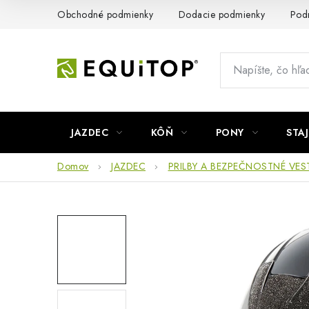
Prejsť
Obchodné podmienky
Dodacie podmienky
Pod
na
obsah
JAZDEC
KÔŇ
PONY
STA
Domov
JAZDEC
PRILBY A BEZPEČNOSTNÉ VES