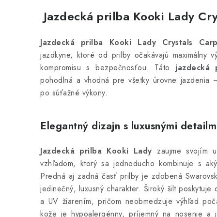
Jazdecká prilba Kooki Lady Cr
Jazdecká prilba Kooki Lady Crystals Car
jazdkyne, ktoré od prilby očakávajú maximálny 
kompromisu s bezpečnosťou. Táto
jazdecká p
pohodlná a vhodná pre všetky úrovne jazdenia 
po súťažné výkony.
Elegantný dizajn s luxusnými detailm
Jazdecká prilba Kooki Lady
zaujme svojím un
vzhľadom, ktorý sa jednoducho kombinuje s aký
Predná aj zadná časť prilby je zdobená Swarovski 
jedinečný, luxusný charakter. Široký šilt poskytu
a UV žiarením, pričom neobmedzuje výhľad poč
kože je hypoalergénny, príjemný na nosenie a 