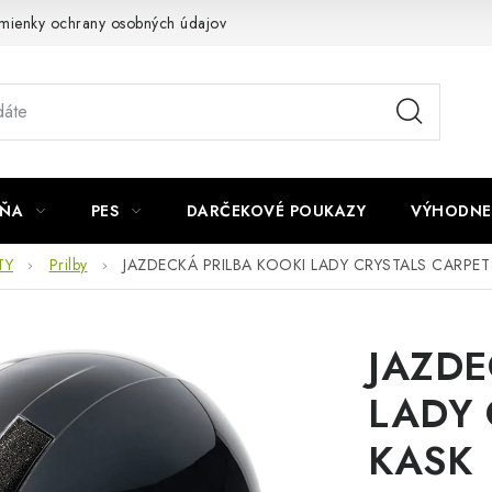
mienky ochrany osobných údajov
Napíšte nám
JŇA
PES
DARČEKOVÉ POUKAZY
VÝHODNE
TY
Prilby
JAZDECKÁ PRILBA KOOKI LADY CRYSTALS CARPET
JAZDE
LADY 
KASK