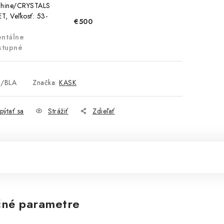
Shine/CRYSTALS
, Veľkosť: 53-
€500
m
ntálne
stupné
/BLA
Značka:
KASK
pýtať sa
Strážiť
Zdieľať
né parametre