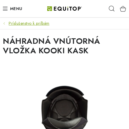
Prejsť
Hľad
na
obsah
Príslušenstvo k prilbám
JAZDEC
NÁHRADNÁ VNÚTORNÁ
KÔŇ
VLOŽKA KOOKI KASK
PONY
STAJŇA
PES
DARČEKOVÉ POUKAZY
VÝHODNE