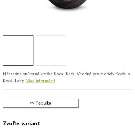
BLOG
KONTAKTY
PREDAJŇA
ZNAČKY
Obchodné podmienky
Dodacie podmienky
Náhradná vnútorná vložka Kooki Kask. Vhodná pre modely Kooki a
Podmienky ochrany osobných údajov
Napíšte nám
Kooki Lady.
Viac informácií
Tabulka