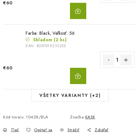
€60
DO
KOŠÍKA
Farba: Black, Veľkosť: 56
Skladom
(2 ks)
EAN:
8057099233255
€60
DO
KOŠÍKA
VŠETKY VARIANTY (+2)
Kód tovaru:
10428/BLA
Značka:
KASK
Tlač
Opýtať sa
Strážiť
Zdieľať