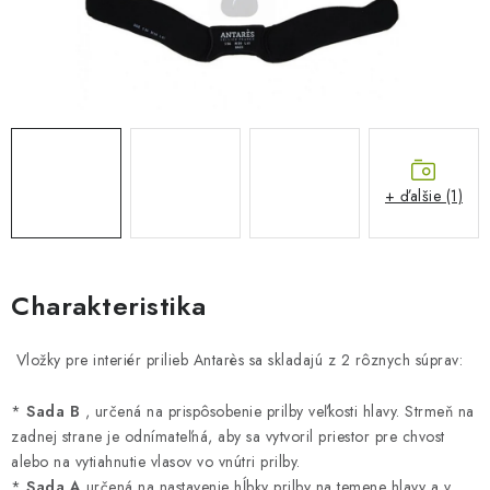
BLOG
KONTAKTY
PREDAJŇA
ZNAČKY
+ ďalšie (1)
Obchodné podmienky
Dodacie podmienky
Podmienky ochrany osobných údajov
Napíšte nám
Charakteristika
Vložky pre interiér prilieb Antarès sa skladajú z 2 rôznych súprav:
*
Sada B
, určená na prispôsobenie prilby veľkosti hlavy.
Strmeň na
zadnej strane je odnímateľná, aby sa vytvoril priestor pre chvost
alebo na vytiahnutie vlasov vo vnútri prilby.
*
Sada A
určená na nastavenie hĺbky prilby na temene hlavy a v