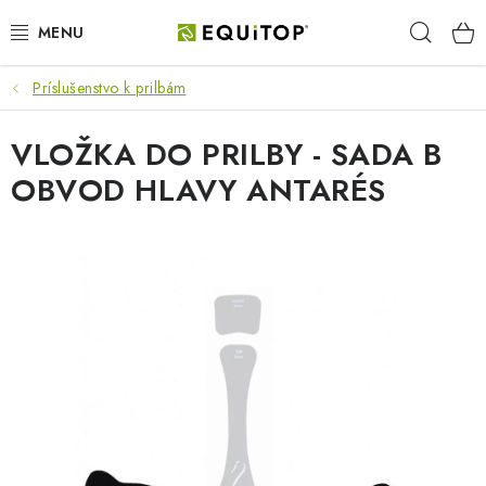
Prejsť
Hľad
na
obsah
Príslušenstvo k prilbám
JAZDEC
VLOŽKA DO PRILBY - SADA B
KÔŇ
OBVOD HLAVY ANTARÉS
PONY
STAJŇA
PES
DARČEKOVÉ POUKAZY
VÝHODNE