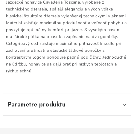
Jazdecké nohavice Cavalleria Toscana, vyrobené z
technického džerseja, spájajú eleganciu a výkon vďaka
klasickej štruktúre džerseja vylepšenej technickými vláknami.
Materiál zaisťuje maximálnu priedušnosť a voľnosť pohybu a
poskytuje optimálny komfort pri jazde. S vysokým pásom
má široké pútka na opasok a zapínanie na dva gombíky.
Celogripový sed zaisťuje maximálnu priľnavosť k sedlu pri
zachovaní pružnosti a elastické látkové ponožky s
kontrastným logom pohodlne padnú pod čižmy. Jednoduché
na údržbu, nohavice sa dajú prať pri nízkych teplotách a
rýchlo schnú.
Parametre produktu