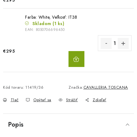
€295
Farba: White, Veľkosť: IT38
Skladom
(1 ks)
EAN:
8050706696450
€295
DO
KOŠÍKA
Kód tovaru:
11419/36
Značka:
CAVALLERIA TOSCANA
Tlač
Opýtať sa
Strážiť
Zdieľať
Popis