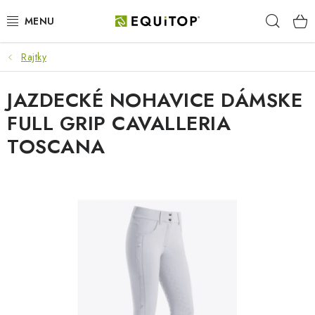
Prejsť
Hľad
na
obsah
Rajtky
JAZDEC
JAZDECKÉ NOHAVICE DÁMSKE
KÔŇ
FULL GRIP CAVALLERIA
PONY
TOSCANA
STAJŇA
PES
DARČEKOVÉ POUKAZY
VÝHODNE