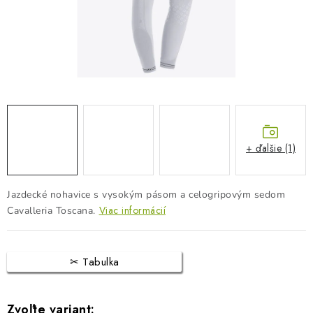
BLOG
KONTAKTY
PREDAJŇA
ZNAČKY
+ ďalšie (1)
Obchodné podmienky
Dodacie podmienky
Podmienky ochrany osobných údajov
Napíšte nám
Jazdecké nohavice s vysokým pásom a celogripovým sedom
Viac informácií
Cavalleria Toscana.
Tabulka