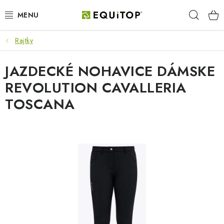
Prejsť
Hľad
na
obsah
Rajtky
JAZDEC
JAZDECKÉ NOHAVICE DÁMSKE
KÔŇ
REVOLUTION CAVALLERIA
PONY
TOSCANA
STAJŇA
PES
DARČEKOVÉ POUKAZY
VÝHODNE