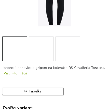
BLOG
KONTAKTY
PREDAJŇA
ZNAČKY
Obchodné podmienky
Dodacie podmienky
Podmienky ochrany osobných údajov
Napíšte nám
Jazdecké nohavice s gripom na kolenách RS Cavalleria Toscana.
Viac informácií
Tabulka