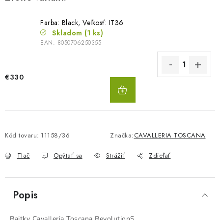
Farba: Black, Veľkosť: IT36
Skladom
(1 ks)
EAN:
8050706250355
€330
DO
KOŠÍKA
Kód tovaru:
11158/36
Značka:
CAVALLERIA TOSCANA
Tlač
Opýtať sa
Strážiť
Zdieľať
Popis
Rajtky Cavalleria Toscana RevolutionS.