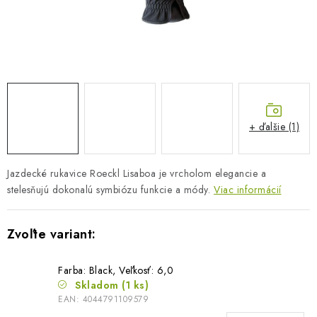
BLOG
KONTAKTY
PREDAJŇA
ZNAČKY
+ ďalšie (1)
Obchodné podmienky
Dodacie podmienky
Jazdecké rukavice Roeckl Lisaboa je vrcholom elegancie a
Podmienky ochrany osobných údajov
Napíšte nám
stelesňujú dokonalú symbiózu funkcie a módy.
Viac informácií
Farba: Black, Veľkosť: 6,0
Skladom
(1 ks)
EAN:
4044791109579