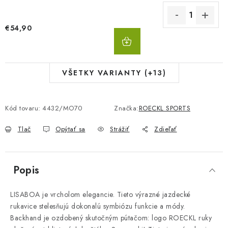
€54,90
DO
KOŠÍKA
VŠETKY VARIANTY (+13)
Kód tovaru:
4432/MO70
Značka:
ROECKL SPORTS
Tlač
Opýtať sa
Strážiť
Zdieľať
Popis
LISABOA je vrcholom elegancie. Tieto výrazné jazdecké
rukavice stelesňujú dokonalú symbiózu funkcie a módy.
Backhand je ozdobený skutočným pútačom: logo ROECKL ruky