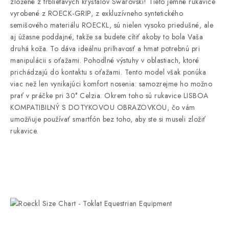
zložené z trblietavých kryštálov Swarovski! Tieto jemné rukavice
vyrobené z ROECK-GRIP, z exkluzívneho syntetického
semišového materiálu ROECKL, sú nielen vysoko priedušné, ale
aj úžasne poddajné, takže sa budete cítiť akoby to bola Vaša
druhá koža. To dáva ideálnu priľnavosť a hmat potrebnú pri
manipulácii s oťažami. Pohodlné výstuhy v oblastiach, ktoré
prichádzajú do kontaktu s oťažami. Tento model však ponúka
viac než len vynikajúci komfort nosenia: samozrejme ho možno
prať v práčke pri 30° Celzia. Okrem toho sú rukavice LISBOA
KOMPATIBILNÝ S DOTYKOVOU OBRAZOVKOU, čo vám
umožňuje používať smartfón bez toho, aby ste si museli zložiť
rukavice.