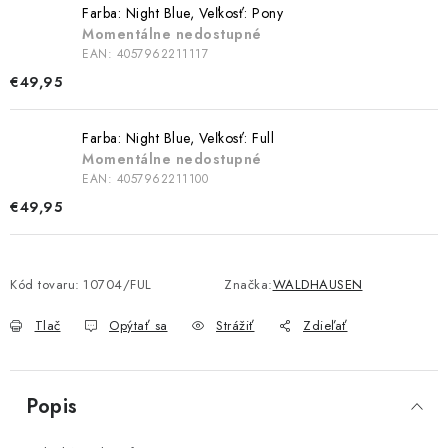
Farba: Night Blue, Veľkosť: Pony
Momentálne nedostupné
EAN:
4057962211117
€49,95
Farba: Night Blue, Veľkosť: Full
Momentálne nedostupné
EAN:
4057962211100
€49,95
Kód tovaru:
10704/FUL
Značka:
WALDHAUSEN
Tlač
Opýtať sa
Strážiť
Zdieľať
Popis