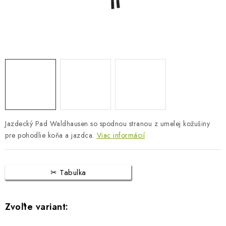
BLOG
KONTAKTY
PREDAJŇA
ZNAČKY
Obchodné podmienky
Dodacie podmienky
Jazdecký Pad Waldhausen so spodnou stranou z umelej kožušiny
Podmienky ochrany osobných údajov
Napíšte nám
pre pohodlie koňa a jazdca.
Viac informácií
Tabulka