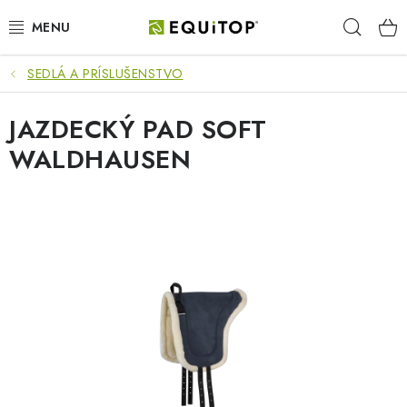
Prejsť
Hľad
na
obsah
SEDLÁ A PRÍSLUŠENSTVO
JAZDEC
JAZDECKÝ PAD SOFT
KÔŇ
WALDHAUSEN
PONY
STAJŇA
PES
DARČEKOVÉ POUKAZY
VÝHODNE