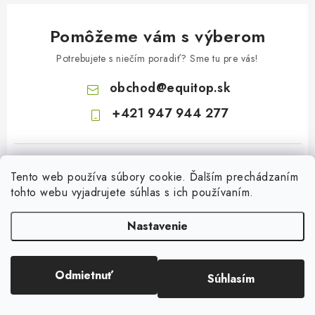
Pomôžeme vám s výberom
Potrebujete s niečím poradiť? Sme tu pre vás!
obchod
@
equitop.sk
+421 947 944 277
Tento web používa súbory cookie. Ďalším prechádzaním
tohto webu vyjadrujete súhlas s ich používaním.
Nastavenie
Z
á
p
Odmietnuť
Súhlasím
Copyright 2026
EquitopCorp s.r.o.
. Všetky práva vyhradené.
ä
Vytvoril Shoptet