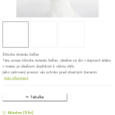
BLOG
KONTAKTY
PREDAJŇA
ZNAČKY
Šiltovka Antarès Sellier
Obchodné podmienky
Dodacie podmienky
Táto unisex šiltovka Antarès Sellier, ideálna na dni v stajniach alebo
Podmienky ochrany osobných údajov
Napíšte nám
v meste, je ideálnym doplnkom k vášmu štýlu.
Jeho zakrivený priezor vás ochráni pred slnečným žiarením.
Viac informácií
Tabulka
(5 ks)
Skladom