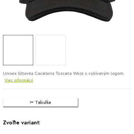
BLOG
KONTAKTY
PREDAJŇA
ZNAČKY
Obchodné podmienky
Dodacie podmienky
Podmienky ochrany osobných údajov
Napíšte nám
Unisex šiltovka Cavalleria Toscana Wool s vyšívaným logom.
Viac informácií
Tabulka