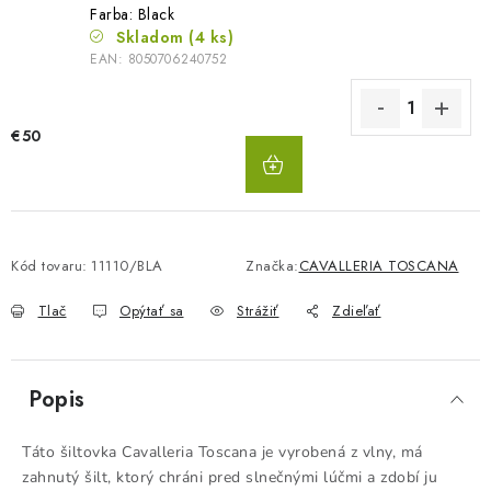
Farba: Black
Skladom
(4 ks)
EAN:
8050706240752
€50
DO
KOŠÍKA
Kód tovaru:
11110/BLA
Značka:
CAVALLERIA TOSCANA
Tlač
Opýtať sa
Strážiť
Zdieľať
Popis
Táto šiltovka Cavalleria Toscana je vyrobená z vlny, má
zahnutý šilt, ktorý chráni pred slnečnými lúčmi a zdobí ju