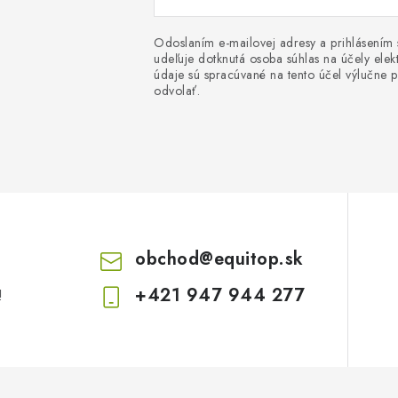
Odoslaním e-mailovej adresy a prihlásením
udeľuje dotknutá osoba súhlas na účely el
údaje sú spracúvané na tento účel výlučne p
odvolať.
obchod
@
equitop.sk
+421 947 944 277
!