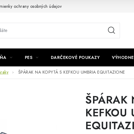
mienky ochrany osobných údajov
Napíšte nám
JŇA
PES
DARČEKOVÉ POUKAZY
VÝHODNE
raky
ŠPÁRAK NA KOPYTÁ S KEFKOU UMBRIA EQUITAZIONE
ŠPÁRAK 
KEFKOU 
EQUITAZ