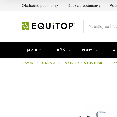
Prejsť
Obchodné podmienky
Dodacie podmienky
Pod
na
obsah
JAZDEC
KÔŇ
PONY
STA
Domov
STAJŇA
POTREBY NA ČISTENIE
Špá