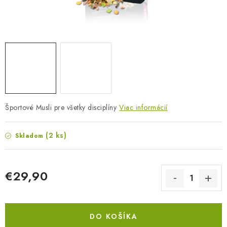
BLOG
KONTAKTY
PREDAJŇA
ZNAČKY
Športové Musli pre všetky disciplíny
Viac informácií
Obchodné podmienky
Dodacie podmienky
Podmienky ochrany osobných údajov
Napíšte nám
(2 ks)
Skladom
€29,90
Jednotková cena:
DO KOŠÍKA