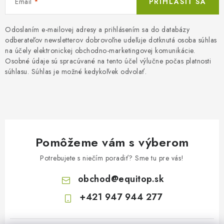
Email
PRIHLÁSIŤ SA
Odoslaním e-mailovej adresy a prihlásením sa do databázy
odberateľov newsletterov dobrovoľne udeľuje dotknutá osoba súhlas
na účely elektronickej obchodno-marketingovej komunikácie.
Osobné údaje sú spracúvané na tento účel výlučne počas platnosti
súhlasu. Súhlas je možné kedykoľvek odvolať.
Pomôžeme vám s výberom
Potrebujete s niečím poradiť? Sme tu pre vás!
obchod
@
equitop.sk
+421 947 944 277