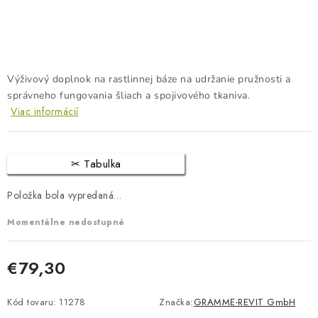
BLOG
KONTAKTY
PREDAJŇA
Výživový doplnok na rastlinnej báze na udržanie pružnosti a
správneho fungovania šliach a spojivového tkaniva.
Viac informácií
ZNAČKY
Obchodné podmienky
Dodacie podmienky
Tabulka
Podmienky ochrany osobných údajov
Napíšte nám
Položka bola vypredaná…
Momentálne nedostupné
€79,30
Jednotková cena:
Kód tovaru:
11278
Značka:
GRAMME-REVIT GmbH