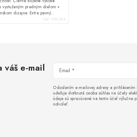
čnosti. Čierne kožené vysoké
s vystuženým predným dielom v
anskom dizajne. Extra pevný...
Kód:
12187/BLA
 váš e-mail
Email
Odoslaním e-mailovej adresy a prihlásením
udeľuje dotknutá osoba súhlas na účely el
údaje sú spracúvané na tento účel výlučne p
odvolať.