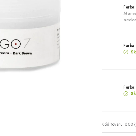
Farba:
Mome
nedo
Farba
S
Farba:
S
Kód tovaru:
6007