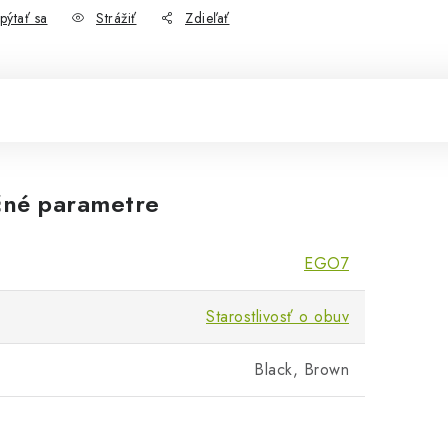
pýtať sa
Strážiť
Zdieľať
né parametre
EGO7
Starostlivosť o obuv
Black, Brown