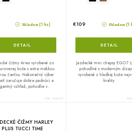
€109
(1 ks)
(1 
Skladom
Skladom
DETAIL
DETAIL
ecké čižmy Aries vyrobené zo
Jazdecké mini chapsy EGO7 L
turovanej kože s extra mäkkou
pohodlné s moderným diza
nou časťou. Nekonečný výber
vyrobené z hladkej kože najv
ostí zaručuje dobre padnúci a
kvality.
gantný vzhľad, pohodlie v...
Kód:
6463/41
Kó
ZDECKÉ ČIŽMY HARLEY
PLUS TUCCI TIME