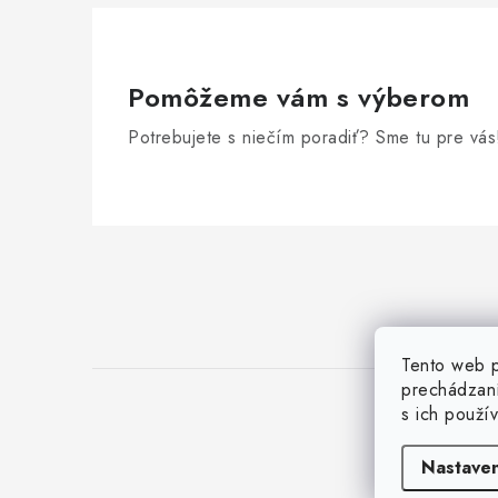
Pomôžeme vám s výberom
Potrebujete s niečím poradiť? Sme tu pre vás
Z
á
p
ä
Tento web p
prechádzaní
t
s ich použí
i
Nastaven