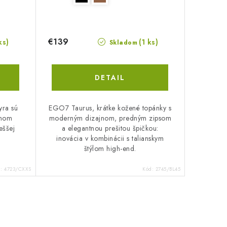
€139
ks)
(1 ks)
Skladom
DETAIL
yra sú
EGO7 Taurus, krátke kožené topánky s
jnom
moderným dizajnom, predným zipsom
eššej
a elegantnou prešitou špičkou:
inovácia v kombinácii s talianskym
štýlom high-end.
d:
4723/CXXS
Kód:
2745/BL45