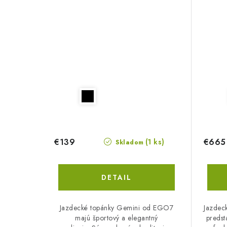
€139
€665
(1 ks)
Skladom
DETAIL
Jazdecké topánky Gemini od EGO7
Jazdec
majú športový a elegantný
predst