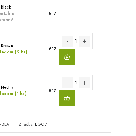
 Black
ntálne
€17
stupné
: Brown
€17
DO
kladom
(2 ks)
KOŠÍKA
 Neutral
€17
DO
kladom
(1 ks)
KOŠÍKA
/BLA
Značka:
EGO7