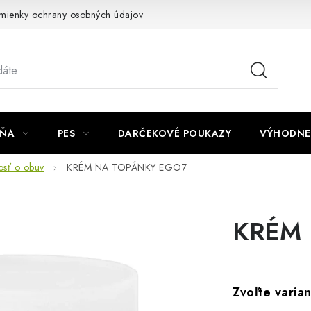
mienky ochrany osobných údajov
Napíšte nám
JŇA
PES
DARČEKOVÉ POUKAZY
VÝHODNE
vosť o obuv
KRÉM NA TOPÁNKY EGO7
KRÉM