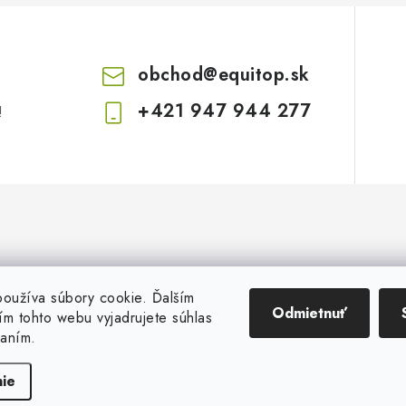
obchod
@
equitop.sk
+421 947 944 277
!
oužíva súbory cookie. Ďalším
Odmietnuť
m tohto webu vyjadrujete súhlas
vaním.
Copyright 2026
EquitopCorp s.r.o.
. Všetky práva vyhradené.
Vytvoril Shoptet
ie