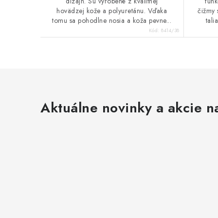
dizajn. Sú vyrobené z kvalitnej
funk
hovädzej kože a polyuretánu. Vďaka
čižmy 
tomu sa pohodlne nosia a koža pevne...
tali
Kód:
8414/38
Aktuálne novinky a akcie na