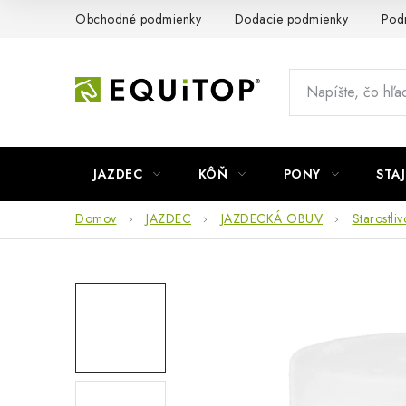
Prejsť
Obchodné podmienky
Dodacie podmienky
Pod
na
obsah
JAZDEC
KÔŇ
PONY
STA
Domov
JAZDEC
JAZDECKÁ OBUV
Starostli