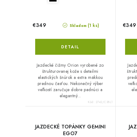
€349
€349
(1 ks)
Skladom
DETAIL
Jazdecké čižmy Orion vyrobené zo
Jazd
štrukturovanej kože s detailmi
štruk
elastických šnúrok a extra mäkkou
pred
prednou časťou. Nekonečný výber
veľk
veľkostí zaručuje dobre padnúci a
ele
elegantný...
Kód:
2742/C38L1
JAZDECKÉ TOPÁNKY GEMINI
JA
EGO7