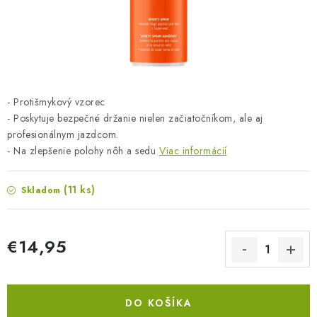
BLOG
KONTAKTY
PREDAJŇA
- Protišmykový vzorec
ZNAČKY
- Poskytuje bezpečné držanie nielen začiatočníkom, ale aj
profesionálnym jazdcom.
- Na zlepšenie polohy nôh a sedu
Viac informácií
Obchodné podmienky
Dodacie podmienky
Podmienky ochrany osobných údajov
Napíšte nám
(11 ks)
Skladom
€14,95
Jednotková cena:
DO KOŠÍKA