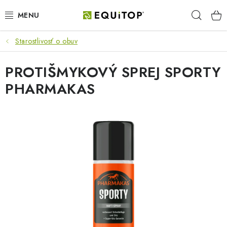
Prejsť
Hľad
na
obsah
Starostlivosť o obuv
JAZDEC
PROTIŠMYKOVÝ SPREJ SPORTY
KÔŇ
PHARMAKAS
PONY
STAJŇA
PES
DARČEKOVÉ POUKAZY
VÝHODNE