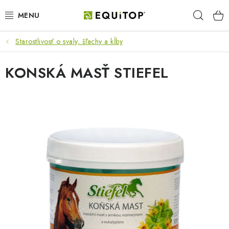
Prejsť
Hľad
na
obsah
Starostlivosť o svaly, šľachy a kĺby
JAZDEC
KONSKÁ MASŤ STIEFEL
KÔŇ
PONY
STAJŇA
PES
DARČEKOVÉ POUKAZY
VÝHODNE