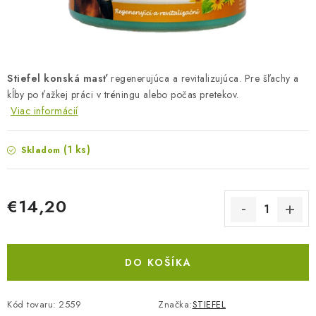
BLOG
KONTAKTY
PREDAJŇA
Stiefel konská masť
regenerujúca a revitalizujúca. Pre šľachy a
kĺby po ťažkej práci v tréningu alebo počas pretekov.
Viac informácií
ZNAČKY
(1 ks)
Obchodné podmienky
Skladom
Dodacie podmienky
Podmienky ochrany osobných údajov
Napíšte nám
€14,20
Jednotková cena:
DO KOŠÍKA
Kód tovaru:
2559
Značka:
STIEFEL