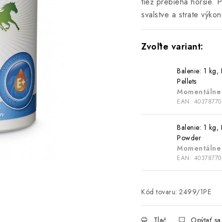
tiež prebieha horšie. 
svalstve a strate výkon
Balenie: 1 kg,
Pellets
Momentálne
EAN:
40378770
Balenie: 1 kg,
Powder
Momentálne
EAN:
40378770
Kód tovaru:
2499/1PE
Tlač
Opýtať sa