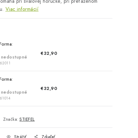
Pomáha pri svalovej horúčke, pri preťaženom
u.
Viac informácií
 Forma:
€32,90
 nedostupné
62011
 Forma:
€32,90
 nedostupné
61014
Značka:
STIEFEL
Strážiť
Zdieľať