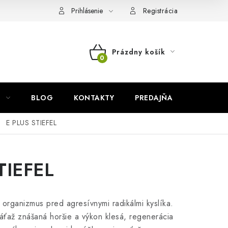
Prihlásenie
Registrácia
Prázdny košík
NÁKUPNÝ
KOŠÍK
BLOG
KONTAKTY
PREDAJŇA
ZNAČKY
E PLUS STIEFEL
TIEFEL
 organizmus pred agresívnymi radikálmi kyslíka.
záťaž znášaná horšie a výkon klesá, regenerácia