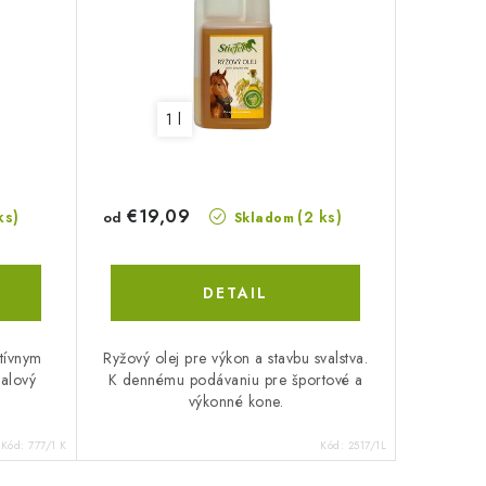
1 l
€19,09
ks)
(2 ks)
od
Skladom
DETAIL
itívnym
Ryžový olej pre výkon a stavbu svalstva.
alový
K dennému podávaniu pre športové a
výkonné kone.
Kód:
777/1 K
Kód:
2517/1L