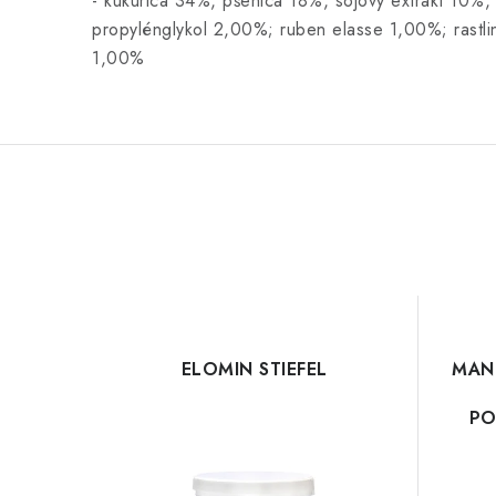
- kukurica 34%, pšenica 18%, sójový extrakt 10%
propylénglykol 2,00%; ruben elasse 1,00%; rastli
1,00%
ELOMIN STIEFEL
MAN
PO