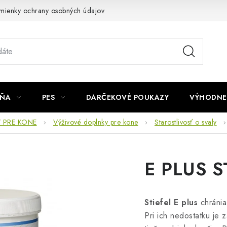
mienky ochrany osobných údajov
Napíšte nám
JŇA
PES
DARČEKOVÉ POUKAZY
VÝHODNE
 PRE KONE
Výživové doplnky pre kone
Starostlivosť o svaly
E PLUS S
Stiefel E plus
chránia
Pri ich nedostatku je 