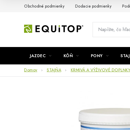
Prejsť
Obchodné podmienky
Dodacie podmienky
Pod
na
obsah
JAZDEC
KÔŇ
PONY
STA
Domov
STAJŇA
KRMIVÁ A VÝŽIVOVÉ DOPLNKY