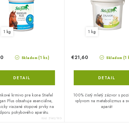
1 kg
1 kg
20
€21,60
(1 ks)
(1 
Skladom
Skladom
DETAIL
DETAIL
nkové krmivo pre kone Stiefel
100% čistý mletý zázvor s poz
an Plus obsahuje esenciálne,
vplyvom na metabolizmus a sv
icky viazané stopové prvky na
aparát
dporu pohybového aparátu.
Kód:
5140/1KG