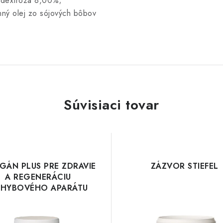
, dextróza 8,00%;
nný olej zo sójových bôbov
Súvisiaci tovar
GÁN PLUS PRE ZDRAVIE
ZÁZVOR STIEFEL
A REGENERÁCIU
HYBOVÉHO APARÁTU
STIEFEL