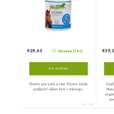
€28,65
€39,
(1 ks)
Skladom
DO KOŠÍKA
Elomin pre svaly a rast. Elomin môže
Dopl
podporiť výkon koní v tréningu.
Mang
organ
po
Kód:
2556