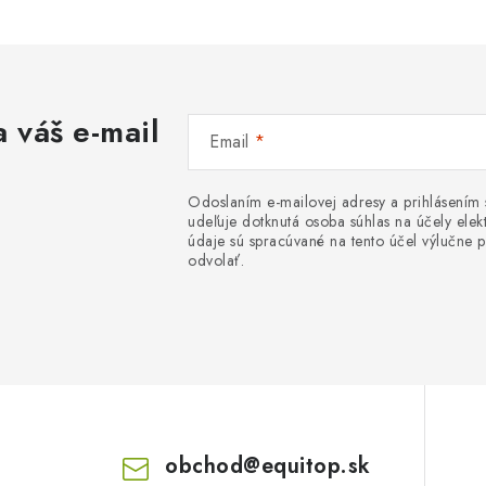
 váš e-mail
Email
Odoslaním e-mailovej adresy a prihlásením
udeľuje dotknutá osoba súhlas na účely el
údaje sú spracúvané na tento účel výlučne p
odvolať.
obchod
@
equitop.sk