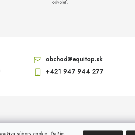
odvolať.
obchod
@
equitop.sk
+421 947 944 277
!
oužíva súbory cookie. Ďalším