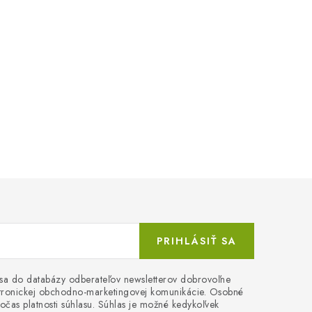
PRIHLÁSIŤ SA
 sa do databázy odberateľov newsletterov dobrovoľne
ektronickej obchodno-marketingovej komunikácie. Osobné
očas platnosti súhlasu. Súhlas je možné kedykoľvek