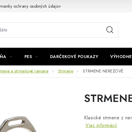
mienky ochrany osobných údajov
Napíšte nám
JŇA
PES
DARČEKOVÉ POUKAZY
VÝHODNE
rmene a strmeňové remene
Strmene
STRMENE NEREZOVÉ
STRMENE
Klasické strmene z ne
Viac informácií