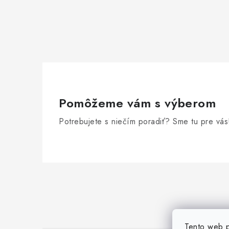
Pomôžeme vám s výberom
Potrebujete s niečím poradiť? Sme tu pre vás
Z
á
p
Tento web p