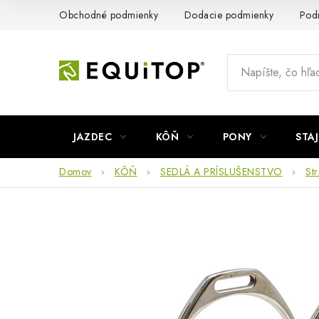
Prejsť
Obchodné podmienky
Dodacie podmienky
Pod
na
obsah
JAZDEC
KÔŇ
PONY
STA
Domov
KÔŇ
SEDLÁ A PRÍSLUŠENSTVO
St