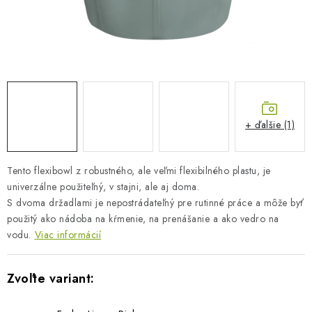
BLOG
KONTAKTY
PREDAJŇA
ZNAČKY
+ ďalšie (1)
Obchodné podmienky
Dodacie podmienky
Tento flexibowl z robustného, ​​ale veľmi flexibilného plastu, je
Podmienky ochrany osobných údajov
Napíšte nám
univerzálne použiteľný, v stajni, ale aj doma.
S dvoma držadlami je nepostrádateľný pre rutinné práce a môže byť
použitý ako nádoba na kŕmenie, na prenášanie a ako vedro na
vodu.
Viac informácií