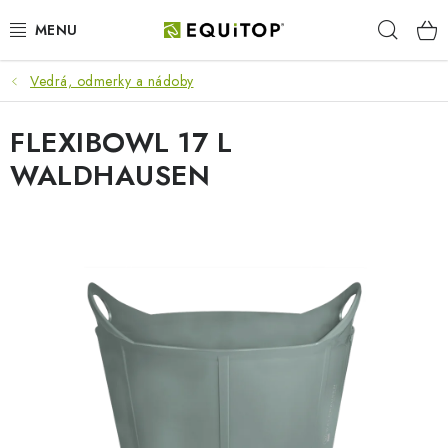
Prejsť
Hľad
na
obsah
Vedrá, odmerky a nádoby
JAZDEC
FLEXIBOWL 17 L
KÔŇ
WALDHAUSEN
PONY
STAJŇA
PES
DARČEKOVÉ POUKAZY
VÝHODNE