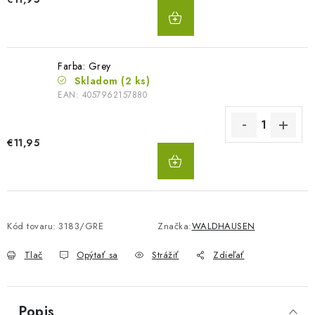
DO
KOŠÍKA
Farba: Grey
Skladom
(2 ks)
EAN:
4057962157880
€11,95
DO
KOŠÍKA
Kód tovaru:
3183/GRE
Značka:
WALDHAUSEN
Tlač
Opýtať sa
Strážiť
Zdieľať
Popis