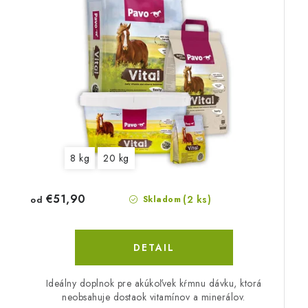
8 kg
20 kg
€51,90
(2 ks)
od
Skladom
DETAIL
Ideálny doplnok pre akúkoľvek kŕmnu dávku, ktorá
neobsahuje dostaok vitamínov a minerálov.