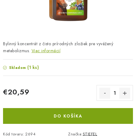
BLOG
KONTAKTY
PREDAJŇA
Bylinný koncentrát z čisto prírodných zložiek pre vyvážený
ZNAČKY
metabolizmus.
Viac informácií
Obchodné podmienky
Dodacie podmienky
(1 ks)
Skladom
Podmienky ochrany osobných údajov
Napíšte nám
€20,59
Jednotková cena:
DO KOŠÍKA
Kód tovaru:
2694
Značka:
STIEFEL