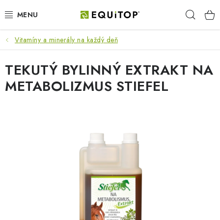
Prejsť
Hľad
na
obsah
Vitamíny a minerály na každý deň
JAZDEC
TEKUTÝ BYLINNÝ EXTRAKT NA
KÔŇ
METABOLIZMUS STIEFEL
PONY
STAJŇA
PES
DARČEKOVÉ POUKAZY
VÝHODNE