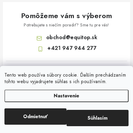
Pomôžeme vám s výberom
Potrebujete s niečím poradiť? Sme tu pre vás!
obchod
@
equitop.sk
+421 947 944 277
Tento web používa súbory cookie. Ďalším prechádzaním
tohto webu vyjadrujete súhlas s ich používaním.
Nastavenie
Z
á
p
Odmietnuť
Súhlasím
Copyright 2026
EquitopCorp s.r.o.
. Všetky práva vyhradené.
ä
Vytvoril Shoptet