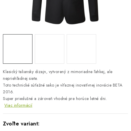
BLOG
KONTAKTY
PREDAJŇA
ZNAČKY
Obchodné podmienky
Dodacie podmienky
Klasický taliansky dizajn, vytvorený z mimoriadne ľahkej, ale
Podmienky ochrany osobných údajov
Napíšte nám
nepriehľadnej siete.
Toto technické súťažné sako je víťaznej inovatívnej inovácie BETA
2016.
Super priedušné a zároveň vhodné pre horúce letné dni.
Viac informácií