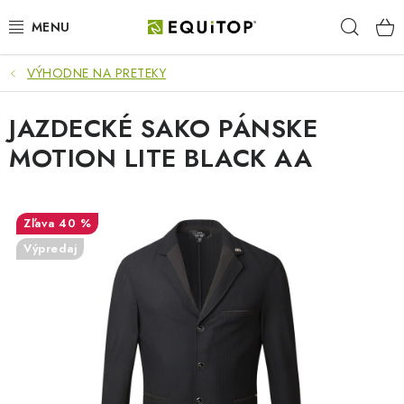
Prejsť
Hľad
na
obsah
VÝHODNE NA PRETEKY
JAZDEC
JAZDECKÉ SAKO PÁNSKE
KÔŇ
MOTION LITE BLACK AA
PONY
STAJŇA
40 %
Výpredaj
PES
DARČEKOVÉ POUKAZY
VÝHODNE