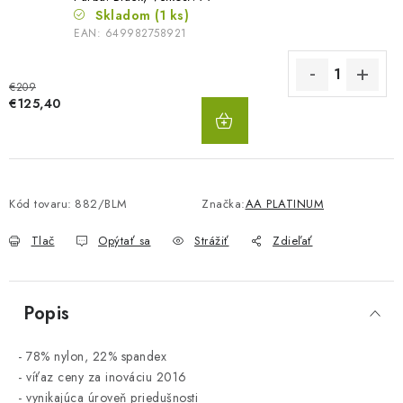
Skladom
(1 ks)
EAN:
649982758921
€209
DO
€125,40
KOŠÍKA
Kód tovaru:
882/BLM
Značka:
AA PLATINUM
Tlač
Opýtať sa
Strážiť
Zdieľať
Popis
- 78% nylon, 22% spandex
- víťaz ceny za inováciu 2016
- vynikajúca úroveň priedušnosti