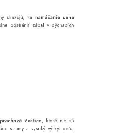
umy ukazujú, že
namáčanie sena
lne odstrániť zápal v dýchacích
 prachové častice
, ktoré nie sú
úce stromy a vysoký výskyt peľu,