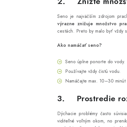
2. Znížte množst
Seno je najväčším zdrojom prac
výrazne znižuje množstvo pr
cestách. Preto by malo byť vždy 
Ako namáčať seno?
Seno úplne ponorte do vody.
Používajte vždy čistú vodu.
Namáčajte max. 10–30 minút (a
3. Prostredie roz
Dýchacie problémy často súvisia
viditeľné voľným okom, no preni