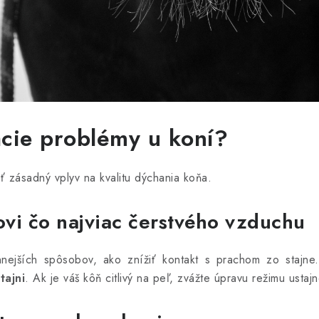
acie problémy u koní?
 zásadný vplyv na kvalitu dýchania koňa.
i čo najviac čerstvého vzduchu
nnejších spôsobov, ako znížiť kontakt s prachom zo stajn
tajni
. Ak je váš kôň citlivý na peľ, zvážte úpravu režimu ustajn