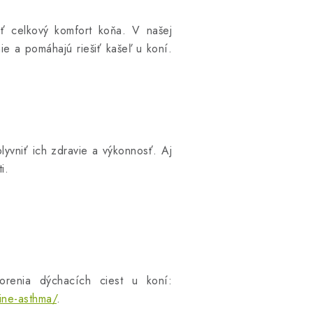
ť celkový komfort koňa. V našej
ie a pomáhajú riešiť kašeľ u koní.
yvniť ich zdravie a výkonnosť. Aj
i.
orenia dýchacích ciest u koní:
ine-asthma/
.