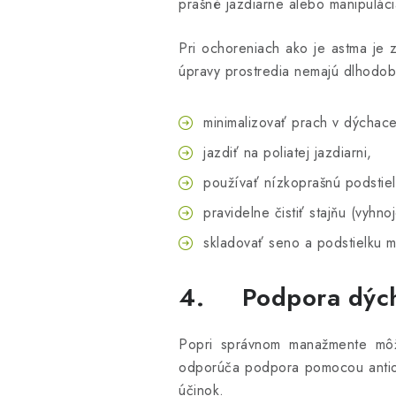
prašné jazdiarne alebo manipulác
Pri ochoreniach ako je astma je
úpravy prostredia nemajú dlhodob
minimalizovať prach v dýchac
jazdiť na poliatej jazdiarni,
používať nízkoprašnú podstiel
pravidelne čistiť stajňu (vyhn
skladovať seno a podstielku 
4. Podpora dýcha
Popri správnom manažmente môž
odporúča podpora pomocou antiox
účinok.