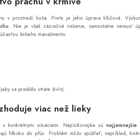
vo prachu v krmive
hu v prostredí koňa. Preto je jeho úprava kľúčová. Výsk
achu
. Nie je však zázračné riešenie, samostatne nemusí úp
súčasťou širšieho manažmentu.
by sa predišlo strate živín).
hoduje viac než lieky
 s konkrétnymi situáciami. Najrizikovejšie sú
najjemnejšie
kajú hlboko do pľúc. Problém môžu spúšťať, napríklad, kvitn