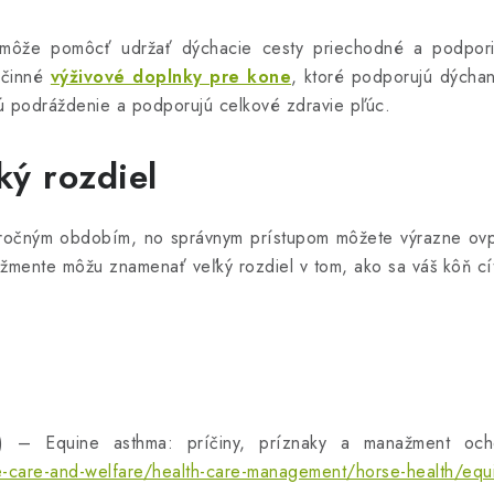
môže pomôcť udržať dýchacie cesty priechodné a podpori
účinné
výživové doplnky pre kone
, ktoré podporujú dýchan
jú podráždenie a podporujú celkové zdravie pľúc.
ký rozdiel
áročným obdobím, no správnym prístupom môžete výrazne ovpl
ente môžu znamenať veľký rozdiel v tom, ako sa váš kôň cít
S) – Equine asthma: príčiny, príznaky a manažment och
-care-and-welfare/health-care-management/horse-health/equ