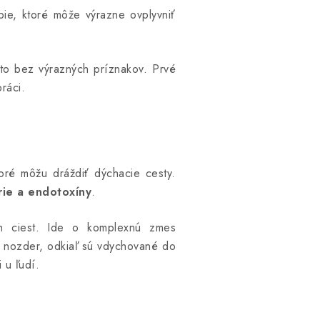
obie, ktoré môže výrazne ovplyvniť
to bez výrazných príznakov. Prvé
ráci.
oré môžu dráždiť dýchacie cesty.
rie a endotoxíny
.
ch ciest. Ide o komplexnú zmes
 nozder, odkiaľ sú vdychované do
 u ľudí.