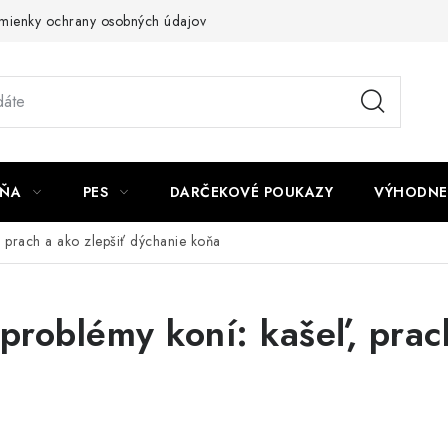
mienky ochrany osobných údajov
Napíšte nám
JŇA
PES
DARČEKOVÉ POUKAZY
VÝHODNE
, prach a ako zlepšiť dýchanie koňa
 problémy koní: kašeľ, prac