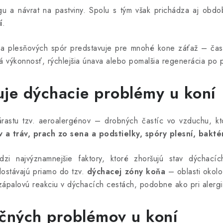
ingu a návrat na pastviny. Spolu s tým však prichádza aj obd
í
.
 a plesňových spór predstavuje pre mnohé kone záťaž – čas
 výkonnosť, rýchlejšia únava alebo pomalšia regenerácia po p
uje dýchacie problémy u koní
astu tzv. aeroalergénov – drobných častíc vo vzduchu, kt
 a tráv, prach zo sena a podstielky, spóry plesní, bakté
zi najvýznamnejšie faktory, ktoré zhoršujú stav dýchací
dostávajú priamo do tzv.
dýchacej zóny koňa
– oblasti okolo
zápalovú reakciu v dýchacích cestách, podobne ako pri alergii
ačných problémov u koní