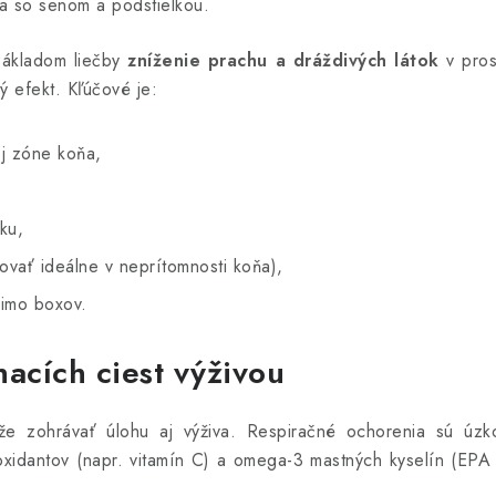
ia so senom a podstielkou.
 základom liečby
zníženie prachu a dráždivých látok
v prost
ý efekt. Kľúčové je:
ej zóne koňa,
ku,
ojovať ideálne v neprítomnosti koňa),
mimo boxov.
cích ciest výživou
e zohrávať úlohu aj výživa. Respiračné ochorenia sú úzk
idantov (napr. vitamín C) a omega-3 mastných kyselín (EPA 