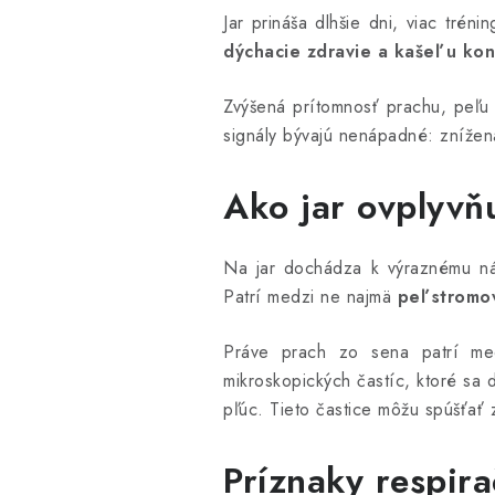
Jar prináša dlhšie dni, viac trén
dýchacie zdravie a kašeľ u kon
Zvýšená prítomnosť prachu, peľu
signály bývajú nenápadné: znížená
Ako jar ovplyvň
Na jar dochádza k výraznému nár
Patrí medzi ne najmä
peľ stromov
Práve prach zo sena patrí med
mikroskopických častíc, ktoré sa 
pľúc. Tieto častice môžu spúšťať 
Príznaky respir