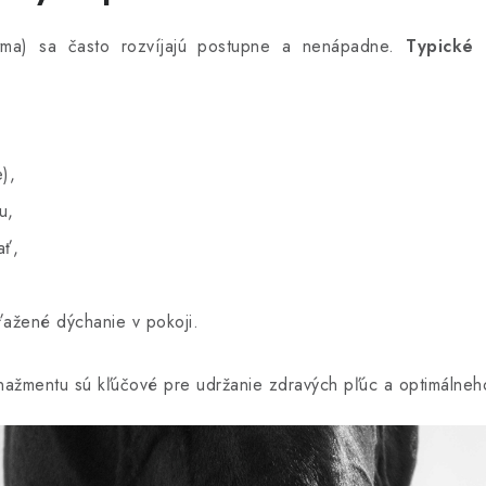
stma) sa často rozvíjajú postupne a nenápadne.
Typické 
),
u,
ať,
ťažené dýchanie v pokoji.
ažmentu sú kľúčové pre udržanie zdravých pľúc a optimálneh