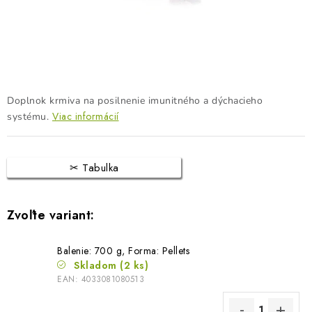
BLOG
KONTAKTY
PREDAJŇA
Doplnok krmiva na posilnenie imunitného a dýchacieho
ZNAČKY
Viac informácií
systému.
Obchodné podmienky
Dodacie podmienky
Tabulka
Podmienky ochrany osobných údajov
Napíšte nám
Balenie: 700 g, Forma: Pellets
Skladom
(2 ks)
EAN:
4033081080513