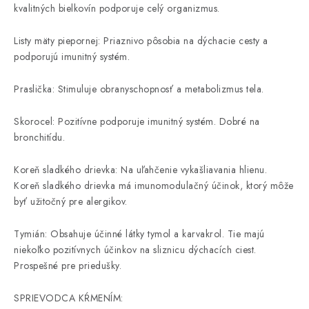
kvalitných bielkovín podporuje celý organizmus.
Listy mäty piepornej: Priaznivo pôsobia na dýchacie cesty a
podporujú imunitný systém.
Praslička: Stimuluje obranyschopnosť a metabolizmus tela.
Skorocel: Pozitívne podporuje imunitný systém. Dobré na
bronchitídu.
Koreň sladkého drievka: Na uľahčenie vykašliavania hlienu.
Koreň sladkého drievka má imunomodulačný účinok, ktorý môže
byť užitočný pre alergikov.
Tymián: Obsahuje účinné látky tymol a karvakrol. Tie majú
niekoľko pozitívnych účinkov na sliznicu dýchacích ciest.
Prospešné pre priedušky.
SPRIEVODCA KŔMENÍM: