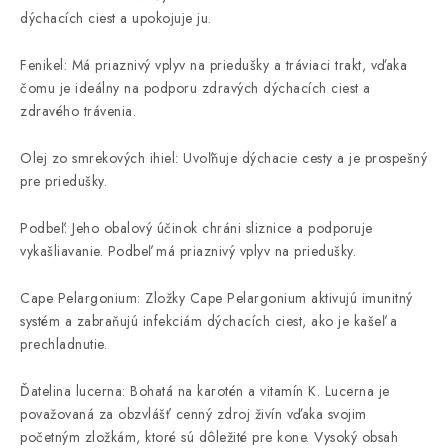
dýchacích ciest a upokojuje ju.
Fenikel: Má priaznivý vplyv na priedušky a tráviaci trakt, vďaka
čomu je ideálny na podporu zdravých dýchacích ciest a
zdravého trávenia.
Olej zo smrekových ihiel: Uvoľňuje dýchacie cesty a je prospešný
pre priedušky.
Podbeľ: Jeho obalový účinok chráni sliznice a podporuje
vykašliavanie. Podbeľ má priaznivý vplyv na priedušky.
Cape Pelargonium: Zložky Cape Pelargonium aktivujú imunitný
systém a zabraňujú infekciám dýchacích ciest, ako je kašeľ a
prechladnutie.
Ďatelina lucerna: Bohatá na karotén a vitamín K. Lucerna je
považovaná za obzvlášť cenný zdroj živín vďaka svojim
početným zložkám, ktoré sú dôležité pre kone. Vysoký obsah