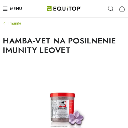
Prejsť
Hľad
na
obsah
Imunita
JAZDEC
HAMBA-VET NA POSILNENIE
KÔŇ
IMUNITY LEOVET
PONY
STAJŇA
PES
DARČEKOVÉ POUKAZY
VÝHODNE