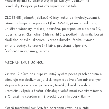
Použité bylinky sú známe svojim priaznivým účinkom na
priedušky. Podporujú tiež obranyschopnosť tela.
ZLOŽENIE: jačmeň, jablkové výlisky, kukurica (hydrolyzovaná),
pšeničná krupica, sójový šrot (bez GMO), pšenica, kukurica,
uhličitan vápenatý, melasa, dextróza, pelargonium sidoides 1%,
lucerna, praslička roľná, žihľava, ihličie, podbeľ, listy mäty, koreň
sladkého drievka, skorocel, korene ibišteka, fenikel, tymián,
chlorid sodný, konzervačná látka: propionát vápenatý,
fosforečnan vápenatý, aróma
MECHANIZMUS ÚČINKU:
Žihľava: Žihľava posilňuje imunitný systém počas prechladnutia a
stimuluje metabolizmus. Je efektívnym dodávateľom minerálnych
stopových prvkov, ako je železo, horčík, draslík, kyselina
kremičitá, vápnik a fosfor. Obsahuje veľké množstvo vitamínov A
a C, enzýmu sekrénu a má vysoký obsah hrubej vlákniny.
Koreň marshmallow: Vytvára ochrannú vrstvu na sliznici