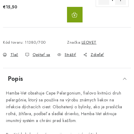
€15,50
DO
KOŠÍKA
Kód tovaru:
11380/700
Značka:
LEOVET
Tlač
Opýtať sa
Strážiť
Zdieľať
Popis
Hamba-Vet obsahuje Cape Pelargonium, fialovo kvitnúci druh
pelargónie, ktorý sa používa na výrobu známych liekov na
infekcie dýchacích ciest. Obohatený o bylinky, ako je praslička
roľná, žihľava, podbeľ a sladké drievko, Hamba-Vet aktivuje
imunitný systém a chráni pred kašľom.