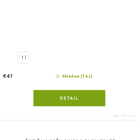
1 l
€41
(1 ks)
Skladom
DETAIL
Kód:
12771/1 L