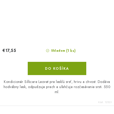
€17,55
(1 ks)
Skladom
DO KOŠÍKA
Kondicionér Silkcare Leovet pre lesklú srsť, hrivu a chvost. Dodáva
hodvábny lesk, odpudzuje prach a uľahčuje rozčesávanie srsti. 550
ml.
Kód:
12523