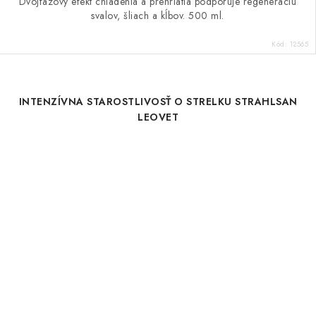
Dvojfázový efekt chladenia a prehriatia podporuje regeneráciu
svalov, šliach a kĺbov. 500 ml.
Kód:
12565
INTENZÍVNA STAROSTLIVOSŤ O STRELKU STRAHLSAN
LEOVET