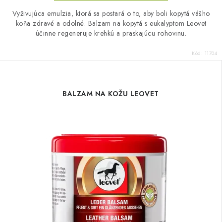
Vyživujúca emulzia, ktorá sa postará o to, aby boli kopytá vášho
koňa zdravé a odolné. Balzam na kopytá s eukalyptom Leovet
účinne regeneruje krehkú a praskajúcu rohovinu.
Kód:
11704
BALZAM NA KOŽU LEOVET