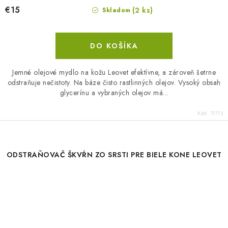
€15
(2 ks)
Skladom
DO KOŠÍKA
Jemné olejové mydlo na kožu Leovet efektívne, a zároveň šetrne
odstraňuje nečistoty. Na báze čisto rastlinných olejov. Vysoký obsah
glycerínu a vybraných olejov má...
Kód:
11713
ODSTRAŇOVAČ ŠKVŔN ZO SRSTI PRE BIELE KONE LEOVET