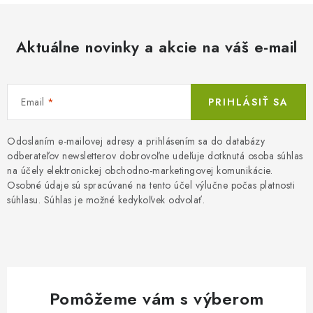
k
e
o
p
v
Aktuálne novinky a akcie na váš e-mail
r
a
v
n
k
i
y
Email
PRIHLÁSIŤ SA
e
v
ý
Odoslaním e-mailovej adresy a prihlásením sa do databázy
p
odberateľov newsletterov dobrovoľne udeľuje dotknutá osoba súhlas
na účely elektronickej obchodno-marketingovej komunikácie.
i
Osobné údaje sú spracúvané na tento účel výlučne počas platnosti
s
súhlasu. Súhlas je možné kedykoľvek odvolať.
u
Pomôžeme vám s výberom