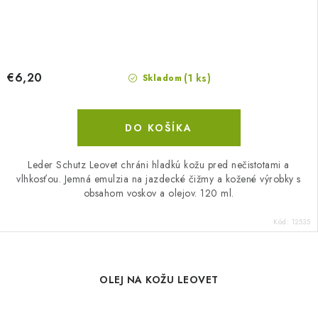
€6,20
(1 ks)
Skladom
DO KOŠÍKA
Leder Schutz Leovet chráni hladkú kožu pred nečistotami a
vlhkosťou. Jemná emulzia na jazdecké čižmy a kožené výrobky s
obsahom voskov a olejov. 120 ml.
Kód:
12535
OLEJ NA KOŽU LEOVET