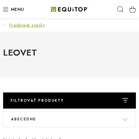
Prejsť
Hľad
na
obsah
Predávané značky
JAZDEC
KÔŇ
LEOVET
PONY
STAJŇA
PES
FILTROVAŤ PRODUKTY
DARČEKOVÉ POUKAZY
V
R
ABECEDNE
ý
a
VÝHODNE
p
d