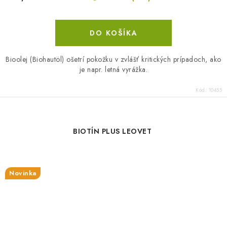
DO KOŠÍKA
Bioolej (Biohautöl) ošetrí pokožku v zvlášť kritických prípadoch, ako
je napr. letná vyrážka.
Kód:
10455
BIOTÍN PLUS LEOVET
Novinka