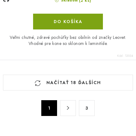
€9
(2 ks)
Skladom
DO KOŠÍKA
Veľmi chutné, zdravé pochúťky bez obilnín od značky Leovet.
Vhodné pre kone so sklonom k laminitíde.
Kód:
12034
O
NAČÍTAŤ 18 ĎALŠÍCH
v
l
á
S
d
1
3
t
a
r
c
á
n
i