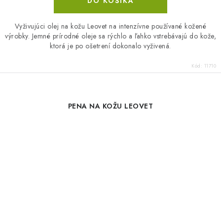
DO KOŠÍKA
Vyživujúci olej na kožu Leovet na intenzívne používané kožené
výrobky. Jemné prírodné oleje sa rýchlo a ľahko vstrebávajú do kože,
ktorá je po ošetrení dokonalo vyživená.
Kód:
11710
PENA NA KOŽU LEOVET