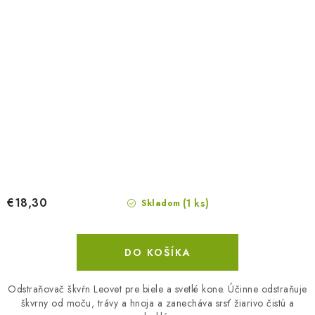
€18,30
(1 ks)
Skladom
DO KOŠÍKA
Odstraňovač škvŕn Leovet pre biele a svetlé kone. Účinne odstraňuje
škvrny od moču, trávy a hnoja a zanecháva srsť žiarivo čistú a