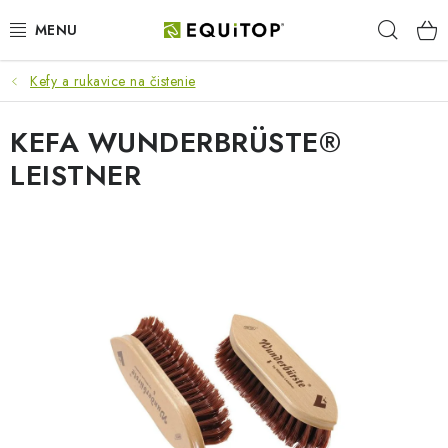
Prejsť
Hľad
na
obsah
Kefy a rukavice na čistenie
JAZDEC
KEFA WUNDERBRÜSTE®
KÔŇ
LEISTNER
PONY
STAJŇA
PES
DARČEKOVÉ POUKAZY
VÝHODNE