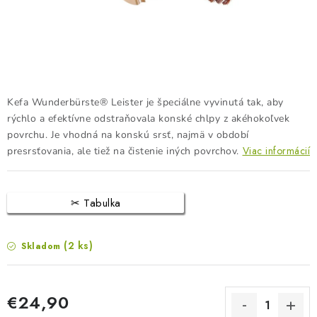
BLOG
KONTAKTY
PREDAJŇA
Kefa Wunderbürste® Leister je špeciálne vyvinutá tak, aby
ZNAČKY
rýchlo a efektívne odstraňovala konské chlpy z akéhokoľvek
povrchu. Je vhodná na konskú srsť, najmä v období
Viac informácií
presrsťovania, ale tiež na čistenie iných povrchov.
Obchodné podmienky
Dodacie podmienky
Podmienky ochrany osobných údajov
Napíšte nám
Tabulka
(2 ks)
Skladom
€24,90