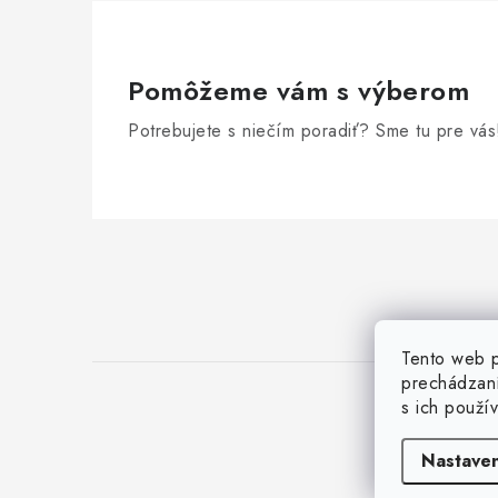
v
k
y
Pomôžeme vám s výberom
v
Potrebujete s niečím poradiť? Sme tu pre vás
ý
p
i
Z
s
á
u
p
ä
Tento web p
prechádzaní
t
s ich použí
i
Nastaven
e