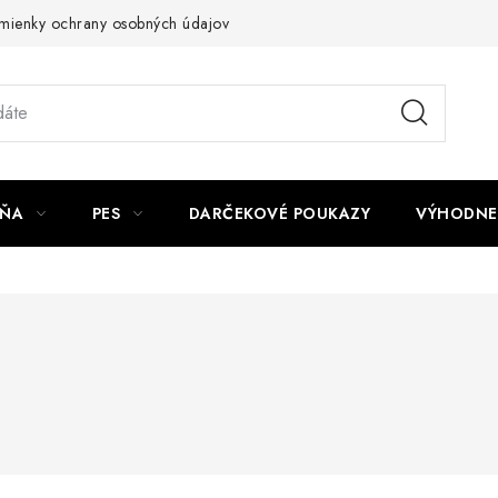
mienky ochrany osobných údajov
Napíšte nám
JŇA
PES
DARČEKOVÉ POUKAZY
VÝHODNE