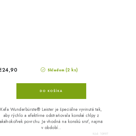
€24,90
(2 ks)
Skladom
DO KOŠÍKA
Kefa Wunderbürste® Leister je špeciálne vyvinutá tak,
aby rýchlo a efektívne odstraňovala konské chlpy z
akéhokoľvek povrchu. Je vhodná na konskú srsť, najmä
v období...
Kód:
10997