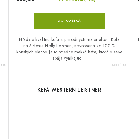
DO KOŠÍKA
Hľadáte kvalitnú kefu z prírodných materiálov? Kefa
na čistenie Holly Leistner je vyrobená zo 100 %
konských vlasov. Je to stredne mäkká kefa, ktorá v sebe
spája vynikajúci...
1848
Kód:
11851
KEFA WESTERN LEISTNER