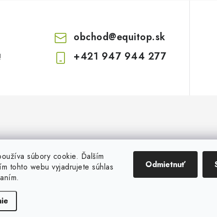
obchod
@
equitop.sk
+421 947 944 277
!
oužíva súbory cookie. Ďalším
Odmietnuť
m tohto webu vyjadrujete súhlas
vaním.
Copyright 2026
EquitopCorp s.r.o.
. Všetky práva vyhradené.
Vytvoril Shoptet
ie