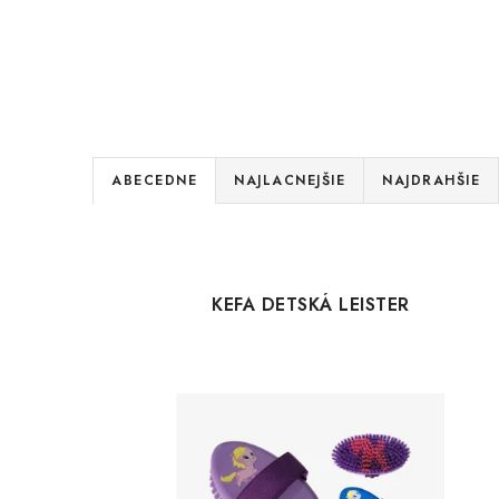
R
ABECEDNE
NAJLACNEJŠIE
NAJDRAHŠIE
a
V
d
ý
e
KEFA DETSKÁ LEISTER
p
n
i
i
s
e
p
p