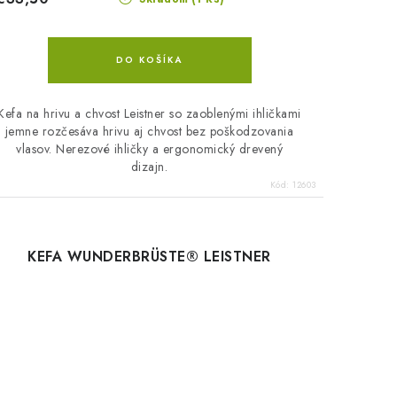
DO KOŠÍKA
Kefa na hrivu a chvost Leistner so zaoblenými ihličkami
jemne rozčesáva hrivu aj chvost bez poškodzovania
vlasov. Nerezové ihličky a ergonomický drevený
dizajn.
Kód:
12603
KEFA WUNDERBRÜSTE® LEISTNER