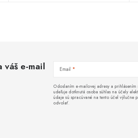
 váš e-mail
Email
Odoslaním e-mailovej adresy a prihlásením
udeľuje dotknutá osoba súhlas na účely el
údaje sú spracúvané na tento účel výlučne p
odvolať.