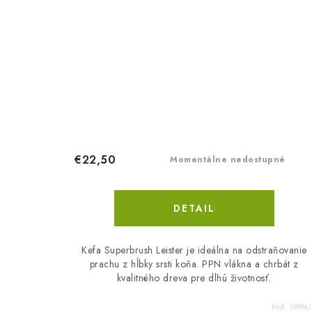
€22,50
Momentálne nedostupné
DETAIL
Kefa Superbrush Leister je ideálna na odstraňovanie
prachu z hĺbky srsti koňa. PPN vlákna a chrbát z
kvalitného dreva pre dlhú životnosť.
Kód:
10994