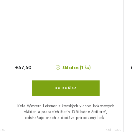
€57,50
(1 ks)
Skladom
DO KOŠÍKA
Kefa Western Leistner z konských vlasov, kokosových
vlákien a prasacích štetín. Dôkladne čistí srsť,
odstraňuje prach a dodáva prirodzený lesk.
/RED
Kód:
12600