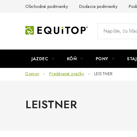
Prejsť
Obchodné podmienky
Dodacie podmienky
Pod
na
obsah
JAZDEC
KÔŇ
PONY
STA
Domov
Predávané značky
LEISTNER
LEISTNER