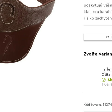
poskytujú vášm
klasickú karab
riziko zachyten
Farba:
Dĺžka
S
EAN:
Kód tovaru:
1137