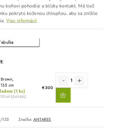
u koňovi pohodlie a blízky kontakt. Má tiež
ínku pokrytú koženou chlopňou, aby sa znížilo
Viac informácií
ia.
Tabulka
 Brown,
: 135 cm
€300
DO
kladom
(1 ks)
KOŠÍKA
3701493249682
4/135
Značka:
ANTARES