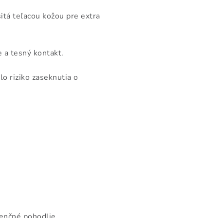
itá teľacou kožou pre extra
e a tesný kontakt.
lo riziko zaseknutia o
enčné pohodlie.