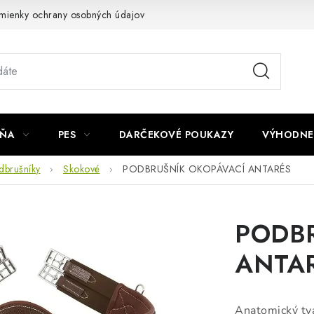
mienky ochrany osobných údajov
Napíšte nám
JŇA
PES
DARČEKOVÉ POUKAZY
VÝHODNE
dbrušníky
Skokové
PODBRUŠNÍK OKOPÁVACÍ ANTARÉS
PODBR
ANTA
Anatomický tva