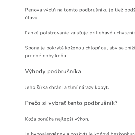
Penová výplň na tomto podbrušníku je tiež podš
úľavu.
Ľahké polstrovanie zaisťuje priliehavé uchyteni
Spona je pokrytá koženou chlopňou, aby sa zníži
predné nohy koňa.
Výhody podbrušníka
Jeho šírka chráni a tlmí nárazy kopýt.
Prečo si vybrať tento podbrušník?
Koža ponúka najlepší výkon.
Je hypoalergénny a poskytuje koňovi bezkonkur