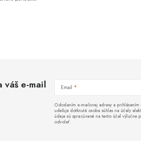
 váš e-mail
Email
Odoslaním e-mailovej adresy a prihlásením
udeľuje dotknutá osoba súhlas na účely el
údaje sú spracúvané na tento účel výlučne p
odvolať.