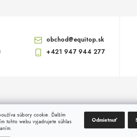
obchod
@
equitop.sk
+421 947 944 277
!
oužíva súbory cookie. Ďalším
Odmietnuť
m tohto webu vyjadrujete súhlas
vaním.
Copyright 2026
EquitopCorp s.r.o.
. Všetky práva vyhradené.