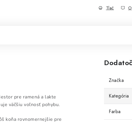
Tlač
O
Dodatoč
Značka
Kategória
iestor pre ramená a lakte
uje väčšiu voľnosť pohybu.
Farba
kôš koňa rovnomernejšie pre