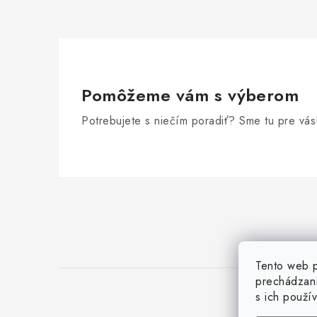
Pomôžeme vám s výberom
Potrebujete s niečím poradiť? Sme tu pre vás
Z
á
p
ä
Tento web p
prechádzaní
t
s ich použí