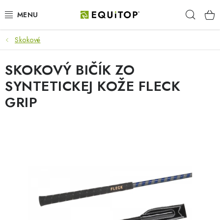
Prejsť
Hľad
na
obsah
Skokové
JAZDEC
SKOKOVÝ BIČÍK ZO
KÔŇ
SYNTETICKEJ KOŽE FLECK
PONY
GRIP
STAJŇA
PES
DARČEKOVÉ POUKAZY
VÝHODNE