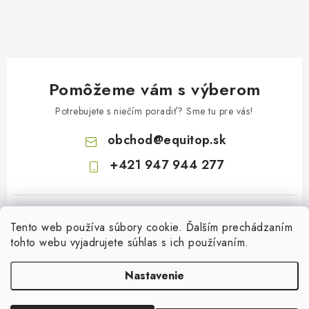
Pomôžeme vám s výberom
Potrebujete s niečím poradiť? Sme tu pre vás!
obchod
@
equitop.sk
+421 947 944 277
Tento web používa súbory cookie. Ďalším prechádzaním
tohto webu vyjadrujete súhlas s ich používaním.
Nastavenie
Z
á