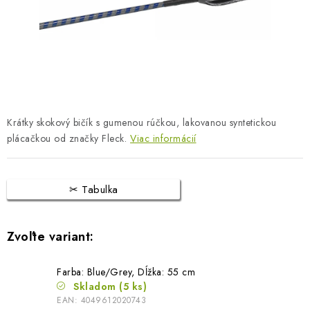
BLOG
KONTAKTY
PREDAJŇA
ZNAČKY
Krátky skokový bičík s gumenou rúčkou, lakovanou syntetickou
plácačkou od značky Fleck.
Viac informácií
Obchodné podmienky
Dodacie podmienky
Podmienky ochrany osobných údajov
Napíšte nám
Tabulka
Farba: Blue/Grey, Dĺžka: 55 cm
Skladom
(5 ks)
EAN:
4049612020743