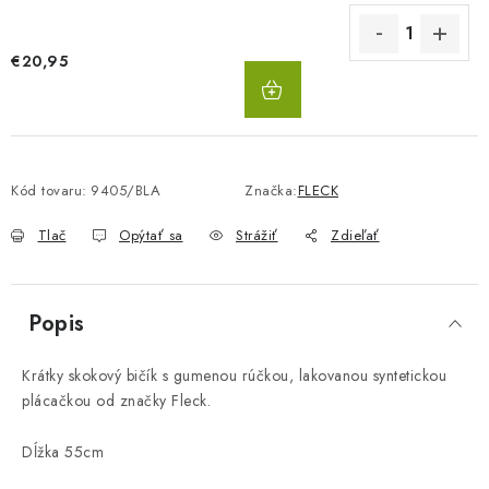
€20,95
DO
KOŠÍKA
Kód tovaru:
9405/BLA
Značka:
FLECK
Tlač
Opýtať sa
Strážiť
Zdieľať
Popis
Krátky skokový bičík s gumenou rúčkou, lakovanou syntetickou
plácačkou od značky Fleck.
Dĺžka 55cm