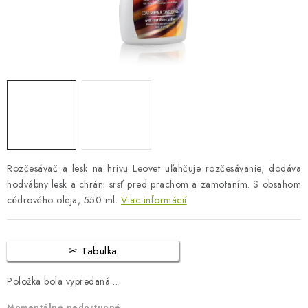
BLOG
KONTAKTY
PREDAJŇA
ZNAČKY
Obchodné podmienky
Dodacie podmienky
Rozčesávač a lesk na hrivu Leovet uľahčuje rozčesávanie, dodáva
Podmienky ochrany osobných údajov
Napíšte nám
hodvábny lesk a chráni srsť pred prachom a zamotaním. S obsahom
cédrového oleja, 550 ml.
Viac informácií
Tabulka
Položka bola vypredaná…
Momentálne nedostupné