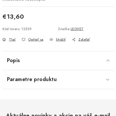
€13,60
Jednotková cena:
Kód tovaru:
12529
Značka:
LEOVET
Tlač
Opýtať sa
Strážiť
Zdieľať
Popis
Parametre produktu
Aktuálne novinky a akcie na váš e-mail