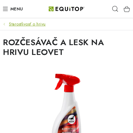
Prejsť
Hľad
na
obsah
Starostlivosť o hrivu
JAZDEC
ROZČESÁVAČ A LESK NA
KÔŇ
HRIVU LEOVET
PONY
STAJŇA
PES
DARČEKOVÉ POUKAZY
VÝHODNE