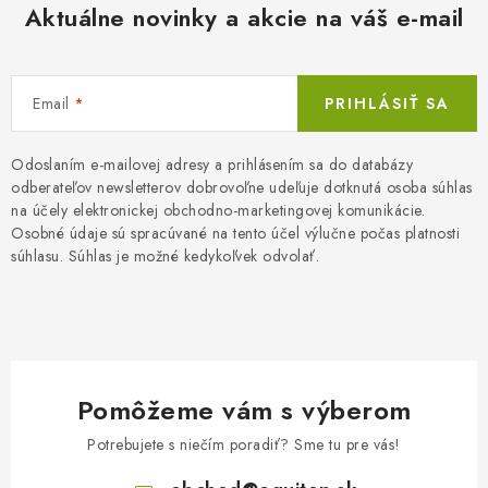
Aktuálne novinky a akcie na váš e-mail
a
c
i
Email
PRIHLÁSIŤ SA
e
p
r
Odoslaním e-mailovej adresy a prihlásením sa do databázy
odberateľov newsletterov dobrovoľne udeľuje dotknutá osoba súhlas
v
na účely elektronickej obchodno-marketingovej komunikácie.
k
Osobné údaje sú spracúvané na tento účel výlučne počas platnosti
y
súhlasu. Súhlas je možné kedykoľvek odvolať.
v
ý
p
i
s
Pomôžeme vám s výberom
u
Potrebujete s niečím poradiť? Sme tu pre vás!