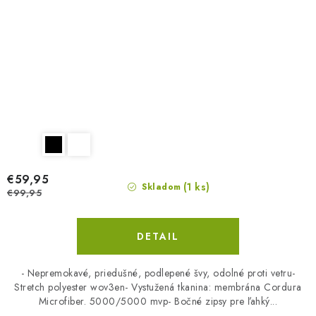
€59,95
(1 ks)
Skladom
€99,95
DETAIL
- Nepremokavé, priedušné, podlepené švy, odolné proti vetru-
Stretch polyester wov3en- Vystužená tkanina: membrána Cordura
Microfiber. 5000/5000 mvp- Bočné zipsy pre ľahký...