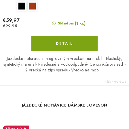
€59,97
(1 ks)
Skladom
€99,95
DETAIL
Jazdecké nohavice s integrovaným vreckom na mobil.- Elastický,
syntetický materiál- Priedušné a vodoodpudivé- Celosilikónový sed -
2 vrecká na zips vpredu- Vrecko na mobil...
Kód:
4762/BL36
JAZDECKÉ NOHAVICE DÁMSKE LOVESON
60 %