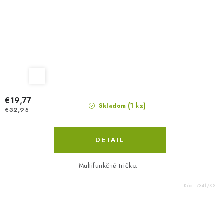
€19,77
(1 ks)
Skladom
€32,95
DETAIL
Multifunkčné tričko.
Kód:
7341/XS