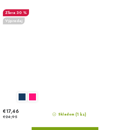
30 %
Výpredaj
€17,46
(1 ks)
Skladom
€24,95