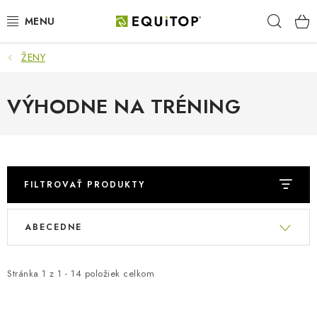
Prejsť
Hľad
na
obsah
ŽENY
JAZDEC
KÔŇ
VÝHODNE NA TRÉNING
PONY
STAJŇA
FILTROVAŤ PRODUKTY
PES
R
V
ABECEDNE
a
ý
DARČEKOVÉ POUKAZY
d
p
e
Stránka
1
z
1
-
14
položiek celkom
i
VÝHODNE
n
s
i