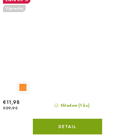
Výpredaj
€11,98
(1 ks)
Skladom
€29,95
DETAIL