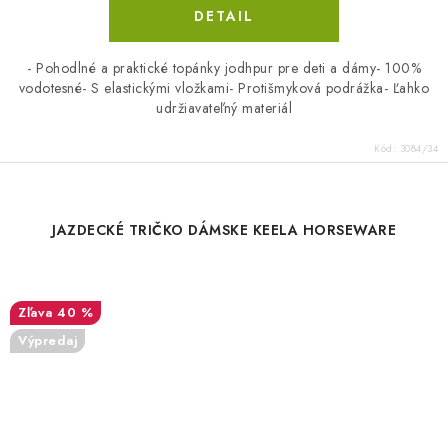
DETAIL
- Pohodlné a praktické topánky jodhpur pre deti a dámy- 100%
vodotesné- S elastickými vložkami- Protišmyková podrážka- Ľahko
udržiavateľný materiál
Kód:
3084/34
JAZDECKÉ TRIČKO DÁMSKE KEELA HORSEWARE
40 %
Výpredaj