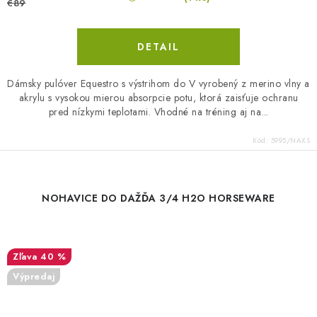
€89
DETAIL
Dámsky pulóver Equestro s výstrihom do V vyrobený z merino vlny a
akrylu s vysokou mierou absorpcie potu, ktorá zaisťuje ochranu
pred nízkymi teplotami. Vhodné na tréning aj na...
Kód:
5995/NAXS
NOHAVICE DO DAŽĎA 3/4 H2O HORSEWARE
40 %
Výpredaj