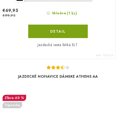
€69,95
(1 ks)
Skladom
€99,95
DETAIL
Jazdecká vesta ľahká ELT.
Kód:
11227/XS
JAZDECKÉ NOHAVICE DÁMSKE ATHENS AA
40 %
Výpredaj