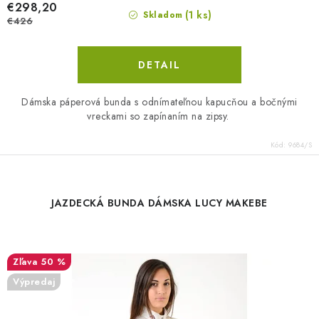
€298,20
(1 ks)
Skladom
€426
DETAIL
Dámska páperová bunda s odnímateľnou kapucňou a bočnými
vreckami so zapínaním na zipsy.
Kód:
9684/S
JAZDECKÁ BUNDA DÁMSKA LUCY MAKEBE
50 %
Výpredaj