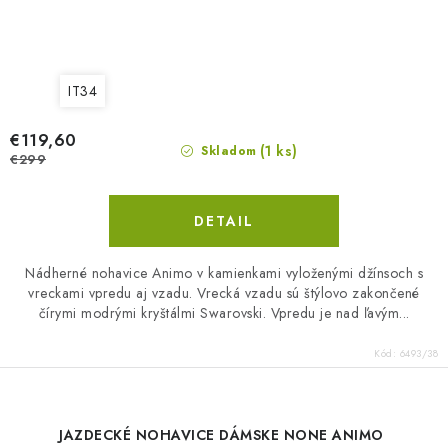
IT34
€119,60
(1 ks)
Skladom
€299
DETAIL
Nádherné nohavice Animo v kamienkami vyloženými džínsoch s
vreckami vpredu aj vzadu. Vrecká vzadu sú štýlovo zakončené
čírymi modrými kryštálmi Swarovski. Vpredu je nad ľavým...
Kód:
6493/38
JAZDECKÉ NOHAVICE DÁMSKE NONE ANIMO