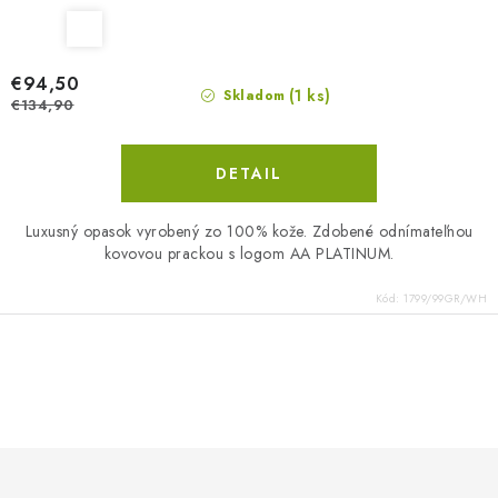
€94,50
(1 ks)
Skladom
€134,90
DETAIL
Luxusný opasok vyrobený zo 100% kože. Zdobené odnímateľnou
kovovou prackou s logom AA PLATINUM.
Kód:
1799/99GR/WH
O
v
l
á
d