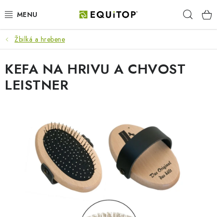
Prejsť
Hľad
na
obsah
Žbilká a hrebene
JAZDEC
KEFA NA HRIVU A CHVOST
KÔŇ
LEISTNER
PONY
STAJŇA
PES
DARČEKOVÉ POUKAZY
VÝHODNE