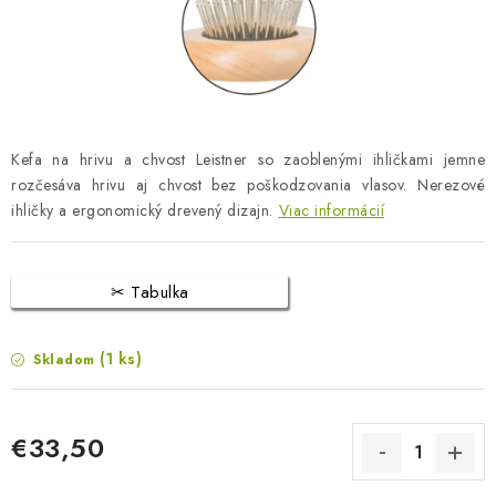
BLOG
KONTAKTY
PREDAJŇA
Kefa na hrivu a chvost Leistner so zaoblenými ihličkami jemne
ZNAČKY
rozčesáva hrivu aj chvost bez poškodzovania vlasov. Nerezové
ihličky a ergonomický drevený dizajn.
Viac informácií
Obchodné podmienky
Dodacie podmienky
Podmienky ochrany osobných údajov
Napíšte nám
Tabulka
(1 ks)
Skladom
€33,50
Jednotková cena: